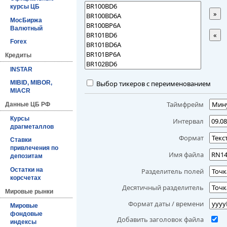
курсы ЦБ
»
МосБиржа
Валютный
«
Forex
Кредиты
INSTAR
Выбор тикеров с переименованием
MIBID, MIBOR,
MIACR
Таймфрейм
Данные ЦБ РФ
Курсы
Интервал
драгметаллов
Формат
Ставки
привлечения по
Имя файла
депозитам
Остатки на
Разделитель полей
корсчетах
Десятичный разделитель
Мировые рынки
Формат даты / времени
Мировые
фондовые
Добавить заголовок файла
индексы