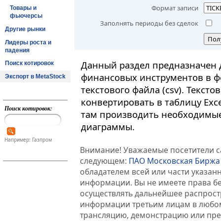
Формат записи
Товары и
фьючерсы
Заполнять периоды без сделок
Другие рынки
Пол
Лидеры роста и
падения
Данный раздел предназначен 
Поиск котировок
финансовых инструментов в ф
Экспорт в MetaStock
текстового файла (csv). Текст
конвертировать в таблицу Exc
Поиск котировок:
там производить необходимые
диаграммы.
Например: Газпром
Внимание! Уважаемые посетители са
следующем:
ПАО Московская Биржа
обладателем всей или части указа
информации. Вы не имеете права б
осуществлять дальнейшее распрос
информации третьим лицам в любом
трансляцию, демонстрацию или пред