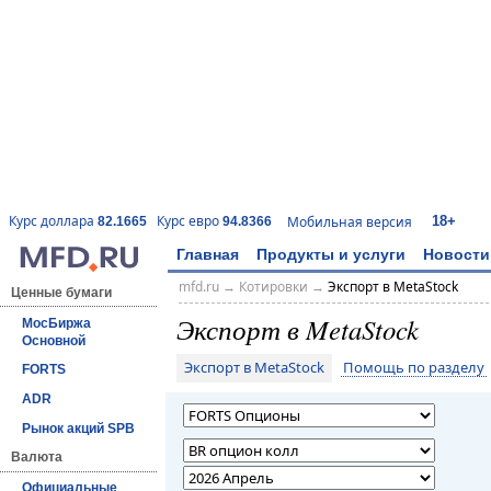
18+
Курс доллара
Курс евро
Мобильная версия
82.1665
94.8366
Главная
Продукты и услуги
Новости
mfd.ru
→
Котировки
→
Экспорт в MetaStock
Ценные бумаги
Экспорт в MetaStock
МосБиржа
Основной
Экспорт в MetaStock
Помощь по разделу
FORTS
ADR
Рынок акций SPB
Валюта
Официальные