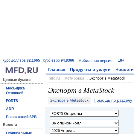
18+
Курс доллара
Курс евро
Мобильная версия
82.1665
94.8366
Главная
Продукты и услуги
Новости
mfd.ru
→
Котировки
→
Экспорт в MetaStock
Ценные бумаги
Экспорт в MetaStock
МосБиржа
Основной
Экспорт в MetaStock
Помощь по разделу
FORTS
ADR
Рынок акций SPB
Валюта
Официальные