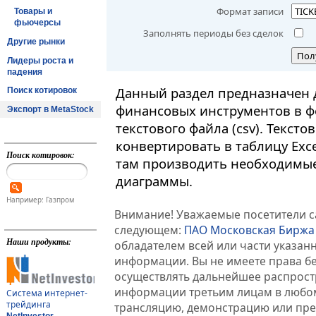
Формат записи
Товары и
фьючерсы
Заполнять периоды без сделок
Другие рынки
Пол
Лидеры роста и
падения
Данный раздел предназначен 
Поиск котировок
финансовых инструментов в ф
Экспорт в MetaStock
текстового файла (csv). Текст
конвертировать в таблицу Exc
Поиск котировок:
там производить необходимые
диаграммы.
Например: Газпром
Внимание! Уважаемые посетители са
следующем:
ПАО Московская Биржа
Наши продукты:
обладателем всей или части указа
информации. Вы не имеете права б
осуществлять дальнейшее распрос
информации третьим лицам в любом
Система интернет-
трейдинга
трансляцию, демонстрацию или пред
NetInvestor