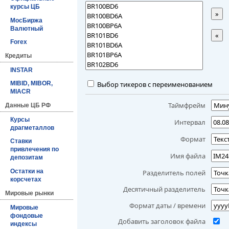
курсы ЦБ
»
МосБиржа
Валютный
«
Forex
Кредиты
INSTAR
Выбор тикеров с переименованием
MIBID, MIBOR,
MIACR
Таймфрейм
Данные ЦБ РФ
Курсы
Интервал
драгметаллов
Формат
Ставки
привлечения по
Имя файла
депозитам
Остатки на
Разделитель полей
корсчетах
Десятичный разделитель
Мировые рынки
Формат даты / времени
Мировые
фондовые
Добавить заголовок файла
индексы