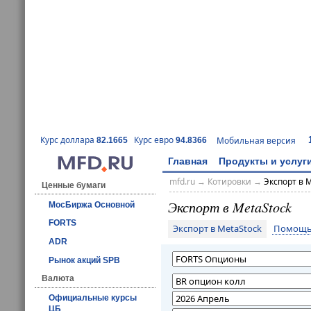
Курс доллара
Курс евро
Мобильная версия
82.1665
94.8366
Главная
Продукты и услуг
mfd.ru
→
Котировки
→
Экспорт в 
Ценные бумаги
Экспорт в MetaStock
МосБиржа Основной
FORTS
Экспорт в MetaStock
Помощь 
ADR
Рынок акций SPB
Валюта
Официальные курсы
ЦБ