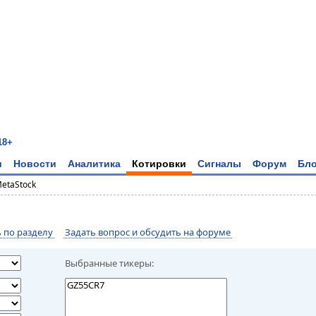
18+
и
Новости
Аналитика
Котировки
Сигналы
Форум
Бло
MetaStock
по разделу
Задать вопрос и обсудить на форуме
Выбранные тикеры: