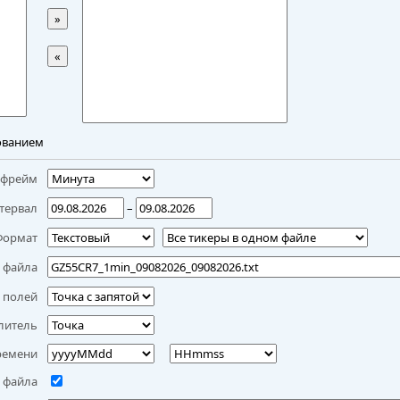
»
«
ованием
мфрейм
тервал
–
Формат
 файла
 полей
литель
ремени
 файла