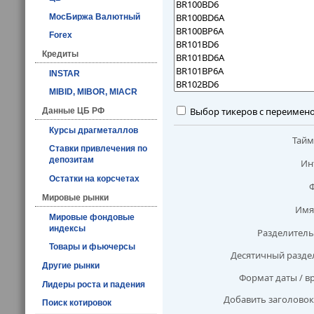
МосБиржа Валютный
Forex
Кредиты
INSTAR
MIBID, MIBOR, MIACR
Выбор тикеров с переимен
Данные ЦБ РФ
Курсы драгметаллов
Тай
Ставки привлечения по
депозитам
Ин
Остатки на корсчетах
Мировые рынки
Имя
Мировые фондовые
индексы
Разделитель
Товары и фьючерсы
Десятичный разде
Другие рынки
Формат даты / в
Лидеры роста и падения
Добавить заголовок
Поиск котировок