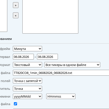
»
«
ованием
мфрейм
тервал
–
Формат
 файла
 полей
литель
ремени
 файла