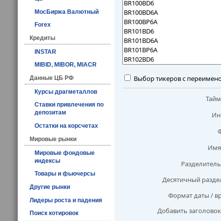
МосБиржа Валютный
Forex
Кредиты
INSTAR
MIBID, MIBOR, MIACR
Выбор тикеров с переимен
Данные ЦБ РФ
Курсы драгметаллов
Тай
Ставки привлечения по
депозитам
Ин
Остатки на корсчетах
Мировые рынки
Имя
Мировые фондовые
индексы
Разделитель
Товары и фьючерсы
Десятичный разде
Другие рынки
Формат даты / в
Лидеры роста и падения
Добавить заголовок
Поиск котировок