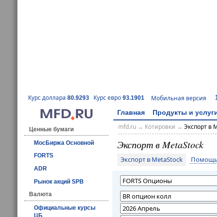
Курс доллара
Курс евро
Мобильная версия
80.9293
93.1901
Главная
Продукты и услуг
mfd.ru
→
Котировки
→
Экспорт в 
Ценные бумаги
Экспорт в MetaStock
МосБиржа Основной
FORTS
Экспорт в MetaStock
Помощь 
ADR
Рынок акций SPB
Валюта
Официальные курсы
ЦБ