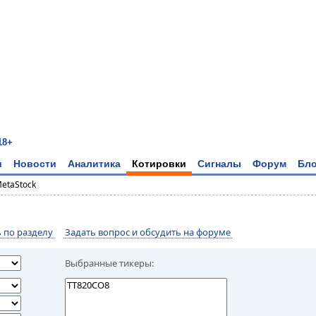
18+
и
Новости
Аналитика
Котировки
Сигналы
Форум
Бло
MetaStock
по разделу
Задать вопрос и обсудить на форуме
Выбранные тикеры: