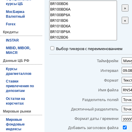
курсы ЦБ
»
МосБиржа
Валютный
«
Forex
Кредиты
INSTAR
Выбор тикеров с переименованием
MIBID, MIBOR,
MIACR
Таймфрейм
Данные ЦБ РФ
Курсы
Интервал
драгметаллов
Формат
Ставки
привлечения по
Имя файла
депозитам
Остатки на
Разделитель полей
корсчетах
Десятичный разделитель
Мировые рынки
Формат даты / времени
Мировые
фондовые
Добавить заголовок файла
индексы