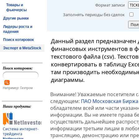
Формат записи
Товары и
фьючерсы
Заполнять периоды без сделок
Другие рынки
Пол
Лидеры роста и
падения
Данный раздел предназначен 
Поиск котировок
финансовых инструментов в ф
Экспорт в MetaStock
текстового файла (csv). Текст
конвертировать в таблицу Exc
Поиск котировок:
там производить необходимые
диаграммы.
Например: Газпром
Внимание! Уважаемые посетители са
следующем:
ПАО Московская Биржа
Наши продукты:
обладателем всей или части указа
информации. Вы не имеете права б
осуществлять дальнейшее распрос
информации третьим лицам в любом
Система интернет-
трейдинга
трансляцию, демонстрацию или пред
NetInvestor