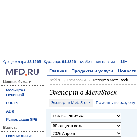
18+
Курс доллара
Курс евро
Мобильная версия
82.1665
94.8366
Главная
Продукты и услуги
Новости
mfd.ru
→
Котировки
→
Экспорт в MetaStock
Ценные бумаги
Экспорт в MetaStock
МосБиржа
Основной
Экспорт в MetaStock
Помощь по разделу
FORTS
ADR
Рынок акций SPB
Валюта
Официальные