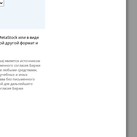
etaStock или в виде
бой другой формат и
жа) является источником
ьменного согласия Биржи
и любыми средствами,
, учебных и иных
ава без письменного
й для дальнейшего
огласия Биржи