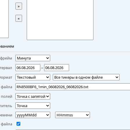
»
«
ованием
мфрейм
тервал
–
Формат
 файла
 полей
литель
ремени
 файла