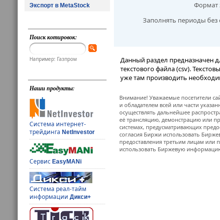
Формат 
Экспорт в MetaStock
Заполнять периоды без 
Поиск котировок:
Например: Газпром
Данный раздел предназначен д
текстового файла (csv). Тексто
уже там производить необходи
Наши продукты:
Внимание! Уважаемые посетители сай
и обладателем всей или части указа
осуществлять дальнейшее распростр
её трансляцию, демонстрацию или пр
Система интернет-
системах, предусматривающих предо
трейдинга
NetInvestor
согласия Биржи использовать Бирж
предоставления третьим лицам или п
использовать Биржевую информацию в
Сервис
EasyMANi
Система реал-тайм
информации
Дикси+