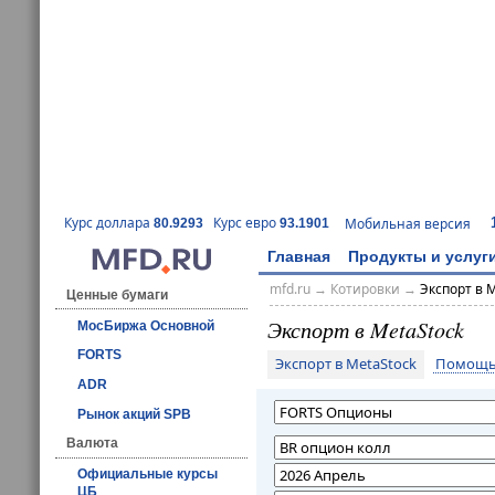
Курс доллара
Курс евро
Мобильная версия
80.9293
93.1901
Главная
Продукты и услуг
mfd.ru
→
Котировки
→
Экспорт в 
Ценные бумаги
Экспорт в MetaStock
МосБиржа Основной
FORTS
Экспорт в MetaStock
Помощь 
ADR
Рынок акций SPB
Валюта
Официальные курсы
ЦБ