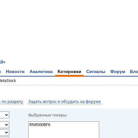
18+
и
Новости
Аналитика
Котировки
Сигналы
Форум
Бло
MetaStock
по разделу
Задать вопрос и обсудить на форуме
Выбранные тикеры: