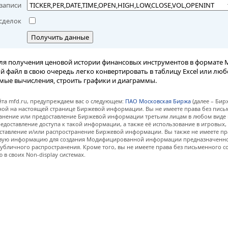
записи
сделок
Получить данные
ля получения ценовой истории финансовых инструментов в формате M
вый файл в свою очередь легко конвертировать в таблицу Excel или лю
мые вычисления, строить графики и диаграммы.
та mfd.ru, предупреждаем вас о следующем:
ПАО Московская Биржа
(далее – Бир
нной на настоящей странице Биржевой информации. Вы не имеете права без пис
анение или предоставление Биржевой информации третьим лицам в любом виде 
едоставление доступа к такой информации, а также её использование в игровых
ставление и/или распространение Биржевой информации. Вы также не имеете пр
евую информацию для создания Модифицированной информации предназначенно
убличного распространения. Кроме того, вы не имеете права без письменного с
 своих Non-display системах.