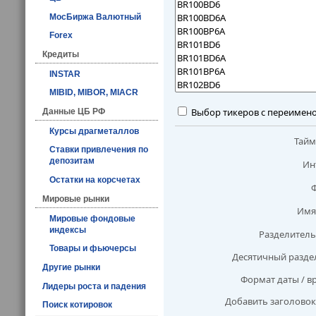
МосБиржа Валютный
Forex
Кредиты
INSTAR
MIBID, MIBOR, MIACR
Выбор тикеров с переимен
Данные ЦБ РФ
Курсы драгметаллов
Тай
Ставки привлечения по
депозитам
Ин
Остатки на корсчетах
Мировые рынки
Имя
Мировые фондовые
индексы
Разделитель
Товары и фьючерсы
Десятичный разде
Другие рынки
Формат даты / в
Лидеры роста и падения
Добавить заголовок
Поиск котировок