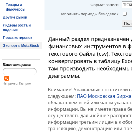
Формат записи
Товары и
фьючерсы
Заполнять периоды без сделок
Другие рынки
Пол
Лидеры роста и
падения
Данный раздел предназначен 
Поиск котировок
финансовых инструментов в ф
Экспорт в MetaStock
текстового файла (csv). Текст
конвертировать в таблицу Exc
Поиск котировок:
там производить необходимые
диаграммы.
Например: Газпром
Внимание! Уважаемые посетители са
следующем:
ПАО Московская Биржа
обладателем всей или части указа
информации. Вы не имеете права б
осуществлять дальнейшее распрос
информации третьим лицам в любом
трансляцию, демонстрацию или пред