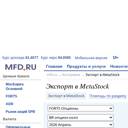
18+
Курс доллара
Курс евро
Мобильная версия
81.4077
94.0585
Главная
Продукты и услуги
Новости
mfd.ru
→
Котировки
→
Экспорт в MetaStock
Ценные бумаги
Экспорт в MetaStock
МосБиржа
Основной
Экспорт в MetaStock
Помощь по разделу
FORTS
ADR
Рынок акций SPB
Валюта
Официальные