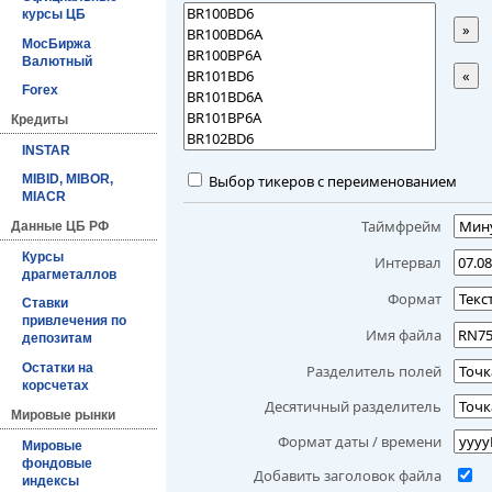
курсы ЦБ
»
МосБиржа
Валютный
«
Forex
Кредиты
INSTAR
Выбор тикеров с переименованием
MIBID, MIBOR,
MIACR
Таймфрейм
Данные ЦБ РФ
Курсы
Интервал
драгметаллов
Формат
Ставки
привлечения по
Имя файла
депозитам
Остатки на
Разделитель полей
корсчетах
Десятичный разделитель
Мировые рынки
Формат даты / времени
Мировые
фондовые
Добавить заголовок файла
индексы