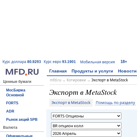
18+
Курс доллара
Курс евро
Мобильная версия
80.9293
93.1901
Главная
Продукты и услуги
Новости
mfd.ru
→
Котировки
→
Экспорт в MetaStock
Ценные бумаги
Экспорт в MetaStock
МосБиржа
Основной
Экспорт в MetaStock
Помощь по разделу
FORTS
ADR
Рынок акций SPB
Валюта
Официальные