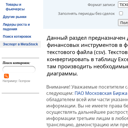
Формат записи
Товары и
фьючерсы
Заполнять периоды без сделок
Другие рынки
Пол
Лидеры роста и
падения
Данный раздел предназначен 
Поиск котировок
финансовых инструментов в ф
Экспорт в MetaStock
текстового файла (csv). Текст
конвертировать в таблицу Exc
Поиск котировок:
там производить необходимые
диаграммы.
Например: Газпром
Внимание! Уважаемые посетители са
следующем:
ПАО Московская Биржа
обладателем всей или части указа
информации. Вы не имеете права б
осуществлять дальнейшее распрос
информации третьим лицам в любом
трансляцию, демонстрацию или пред