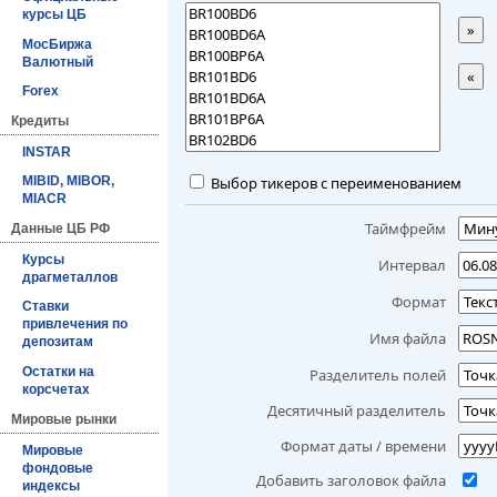
курсы ЦБ
»
МосБиржа
Валютный
«
Forex
Кредиты
INSTAR
Выбор тикеров с переименованием
MIBID, MIBOR,
MIACR
Таймфрейм
Данные ЦБ РФ
Курсы
Интервал
драгметаллов
Формат
Ставки
привлечения по
Имя файла
депозитам
Остатки на
Разделитель полей
корсчетах
Десятичный разделитель
Мировые рынки
Формат даты / времени
Мировые
фондовые
Добавить заголовок файла
индексы