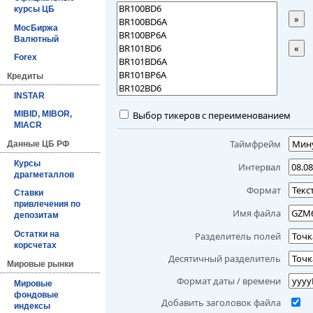
курсы ЦБ
»
МосБиржа
Валютный
«
Forex
Кредиты
INSTAR
Выбор тикеров с переименованием
MIBID, MIBOR,
MIACR
Таймфрейм
Данные ЦБ РФ
Курсы
Интервал
драгметаллов
Формат
Ставки
привлечения по
Имя файла
депозитам
Остатки на
Разделитель полей
корсчетах
Десятичный разделитель
Мировые рынки
Формат даты / времени
Мировые
фондовые
Добавить заголовок файла
индексы