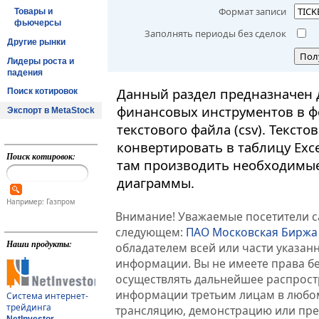
Формат записи
Товары и
фьючерсы
Заполнять периоды без сделок
Другие рынки
Пол
Лидеры роста и
падения
Данный раздел предназначен 
Поиск котировок
финансовых инструментов в ф
Экспорт в MetaStock
текстового файла (csv). Текст
конвертировать в таблицу Exc
Поиск котировок:
там производить необходимые
диаграммы.
Например: Газпром
Внимание! Уважаемые посетители са
следующем:
ПАО Московская Биржа
Наши продукты:
обладателем всей или части указа
информации. Вы не имеете права б
осуществлять дальнейшее распрос
информации третьим лицам в любом
Система интернет-
трейдинга
трансляцию, демонстрацию или пред
NetInvestor