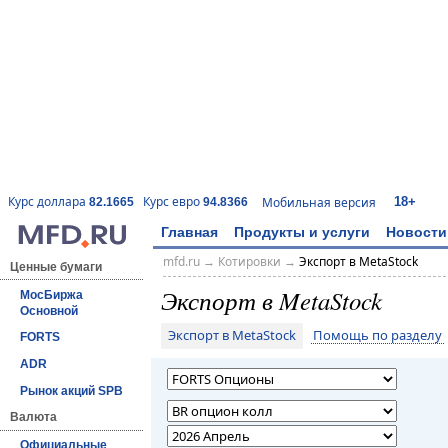
18+
Курс доллара
Курс евро
Мобильная версия
82.1665
94.8366
Главная
Продукты и услуги
Новости
mfd.ru
→
Котировки
→
Экспорт в MetaStock
Ценные бумаги
Экспорт в MetaStock
МосБиржа
Основной
Экспорт в MetaStock
Помощь по разделу
FORTS
ADR
Рынок акций SPB
Валюта
Официальные