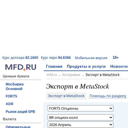
18+
Курс доллара
Курс евро
Мобильная версия
82.1665
94.8366
Главная
Продукты и услуги
Новости
mfd.ru
→
Котировки
→
Экспорт в MetaStock
Ценные бумаги
Экспорт в MetaStock
МосБиржа
Основной
Экспорт в MetaStock
Помощь по разделу
FORTS
ADR
Рынок акций SPB
Валюта
Официальные