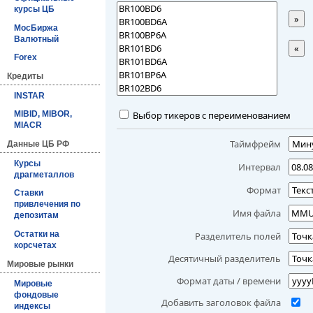
курсы ЦБ
»
МосБиржа
Валютный
«
Forex
Кредиты
INSTAR
Выбор тикеров с переименованием
MIBID, MIBOR,
MIACR
Таймфрейм
Данные ЦБ РФ
Курсы
Интервал
драгметаллов
Формат
Ставки
привлечения по
Имя файла
депозитам
Остатки на
Разделитель полей
корсчетах
Десятичный разделитель
Мировые рынки
Формат даты / времени
Мировые
фондовые
Добавить заголовок файла
индексы