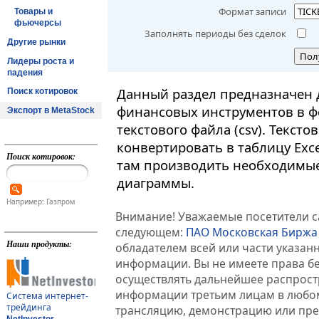
Формат записи
Товары и
фьючерсы
Заполнять периоды без сделок
Другие рынки
Пол
Лидеры роста и
падения
Данный раздел предназначен 
Поиск котировок
финансовых инструментов в ф
Экспорт в MetaStock
текстового файла (csv). Текст
конвертировать в таблицу Exc
Поиск котировок:
там производить необходимые
диаграммы.
Например: Газпром
Внимание! Уважаемые посетители са
следующем:
ПАО Московская Биржа
Наши продукты:
обладателем всей или части указа
информации. Вы не имеете права б
осуществлять дальнейшее распрос
информации третьим лицам в любом
Система интернет-
трейдинга
трансляцию, демонстрацию или пред
NetInvestor