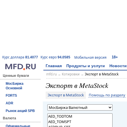
18+
Курс доллара
Курс евро
Мобильная версия
81.4077
94.0585
Главная
Продукты и услуги
Новости
mfd.ru
→
Котировки
→
Экспорт в MetaStock
Ценные бумаги
Экспорт в MetaStock
МосБиржа
Основной
Экспорт в MetaStock
Помощь по разделу
FORTS
ADR
Рынок акций SPB
Валюта
Официальные