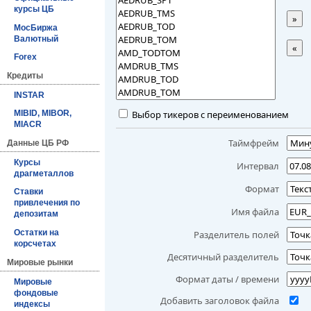
курсы ЦБ
»
МосБиржа
Валютный
«
Forex
Кредиты
INSTAR
Выбор тикеров с переименованием
MIBID, MIBOR,
MIACR
Таймфрейм
Данные ЦБ РФ
Курсы
Интервал
драгметаллов
Формат
Ставки
привлечения по
Имя файла
депозитам
Остатки на
Разделитель полей
корсчетах
Десятичный разделитель
Мировые рынки
Формат даты / времени
Мировые
фондовые
Добавить заголовок файла
индексы