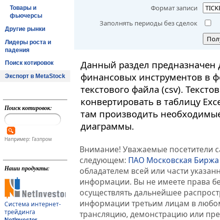
Формат записи
Товары и
фьючерсы
Заполнять периоды без сделок
Другие рынки
Пол
Лидеры роста и
падения
Данный раздел предназначен 
Поиск котировок
финансовых инструментов в ф
Экспорт в MetaStock
текстового файла (csv). Текст
конвертировать в таблицу Exc
Поиск котировок:
там производить необходимые
диаграммы.
Например: Газпром
Внимание! Уважаемые посетители са
следующем:
ПАО Московская Биржа
Наши продукты:
обладателем всей или части указа
информации. Вы не имеете права б
осуществлять дальнейшее распрос
информации третьим лицам в любом
Система интернет-
трейдинга
трансляцию, демонстрацию или пред
NetInvestor