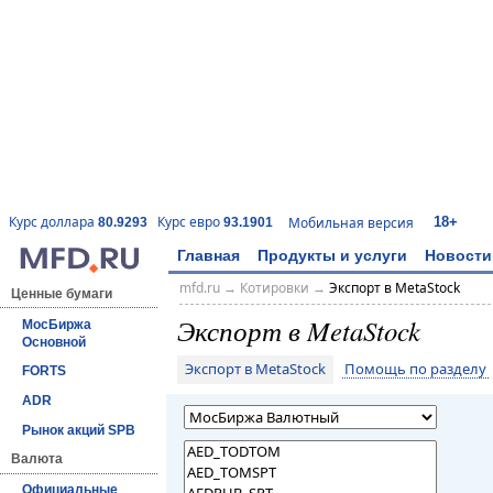
18+
Курс доллара
Курс евро
Мобильная версия
80.9293
93.1901
Главная
Продукты и услуги
Новости
mfd.ru
→
Котировки
→
Экспорт в MetaStock
Ценные бумаги
Экспорт в MetaStock
МосБиржа
Основной
Экспорт в MetaStock
Помощь по разделу
FORTS
ADR
Рынок акций SPB
Валюта
Официальные