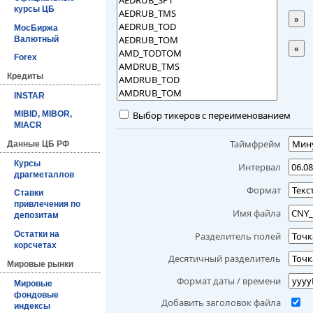
курсы ЦБ
»
МосБиржа
Валютный
«
Forex
Кредиты
INSTAR
Выбор тикеров с переименованием
MIBID, MIBOR,
MIACR
Таймфрейм
Данные ЦБ РФ
Курсы
Интервал
драгметаллов
Формат
Ставки
привлечения по
Имя файла
депозитам
Остатки на
Разделитель полей
корсчетах
Десятичный разделитель
Мировые рынки
Формат даты / времени
Мировые
фондовые
Добавить заголовок файла
индексы