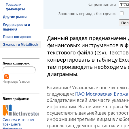
Формат записи
Товары и
фьючерсы
Заполнять периоды без сделок
Другие рынки
Пол
Лидеры роста и
падения
Данный раздел предназначен 
Поиск котировок
финансовых инструментов в ф
Экспорт в MetaStock
текстового файла (csv). Текст
конвертировать в таблицу Exc
Поиск котировок:
там производить необходимые
диаграммы.
Например: Газпром
Внимание! Уважаемые посетители са
следующем:
ПАО Московская Биржа
Наши продукты:
обладателем всей или части указа
информации. Вы не имеете права б
осуществлять дальнейшее распрос
информации третьим лицам в любом
Система интернет-
трейдинга
трансляцию, демонстрацию или пред
NetInvestor