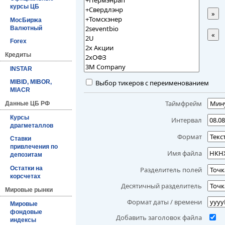
курсы ЦБ
»
МосБиржа
Валютный
«
Forex
Кредиты
INSTAR
Выбор тикеров с переименованием
MIBID, MIBOR,
MIACR
Таймфрейм
Данные ЦБ РФ
Курсы
Интервал
драгметаллов
Формат
Ставки
привлечения по
Имя файла
депозитам
Остатки на
Разделитель полей
корсчетах
Десятичный разделитель
Мировые рынки
Формат даты / времени
Мировые
фондовые
Добавить заголовок файла
индексы