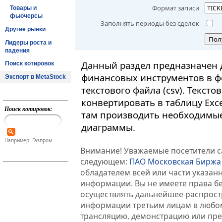
Формат записи
Товары и
фьючерсы
Заполнять периоды без сделок
Другие рынки
Пол
Лидеры роста и
падения
Данный раздел предназначен 
Поиск котировок
финансовых инструментов в ф
Экспорт в MetaStock
текстового файла (csv). Текст
конвертировать в таблицу Exc
Поиск котировок:
там производить необходимые
диаграммы.
Например: Газпром
Внимание! Уважаемые посетители са
следующем:
ПАО Московская Биржа
обладателем всей или части указа
информации. Вы не имеете права б
осуществлять дальнейшее распрос
информации третьим лицам в любом
трансляцию, демонстрацию или пред