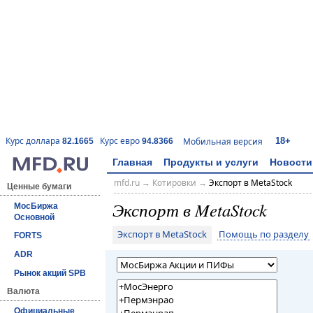
18+
Курс доллара
Курс евро
Мобильная версия
82.1665
94.8366
Главная
Продукты и услуги
Новости
mfd.ru
→
Котировки
→
Экспорт в MetaStock
Ценные бумаги
Экспорт в MetaStock
МосБиржа
Основной
Экспорт в MetaStock
Помощь по разделу
FORTS
ADR
Рынок акций SPB
Валюта
Официальные