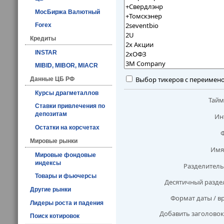
МосБиржа Валютный
Forex
Кредиты
INSTAR
MIBID, MIBOR, MIACR
Выбор тикеров с переимен
Данные ЦБ РФ
Курсы драгметаллов
Тай
Ставки привлечения по
депозитам
Ин
Остатки на корсчетах
Мировые рынки
Имя
Мировые фондовые
индексы
Разделитель
Товары и фьючерсы
Десятичный разде
Другие рынки
Формат даты / в
Лидеры роста и падения
Добавить заголовок
Поиск котировок