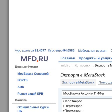
Курс доллара
Курс евро
Мобильная версия
81.4077
94.0585
Главная
Продукты и услуг
mfd.ru
→
Котировки
→
Экспорт в 
Ценные бумаги
Экспорт в MetaStock
МосБиржа Основной
FORTS
Экспорт в MetaStock
Помощь 
ADR
Рынок акций SPB
Валюта
Официальные курсы
ЦБ