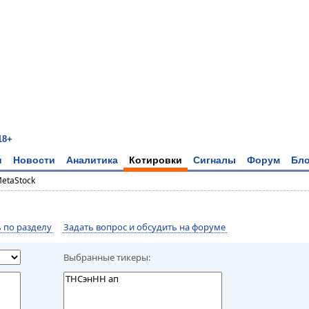
18+
и
Новости
Аналитика
Котировки
Сигналы
Форум
Бло
MetaStock
по разделу
Задать вопрос и обсудить на форуме
Выбранные тикеры: