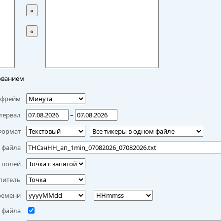
»
«
ованием
мфрейм
тервал
–
Формат
 файла
 полей
литель
ремени
 файла