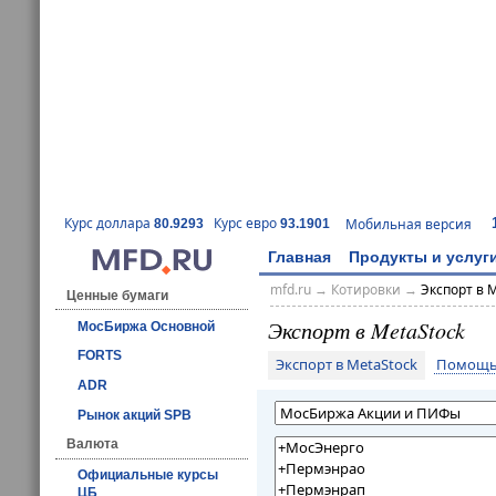
Курс доллара
Курс евро
Мобильная версия
80.9293
93.1901
Главная
Продукты и услуг
mfd.ru
→
Котировки
→
Экспорт в 
Ценные бумаги
Экспорт в MetaStock
МосБиржа Основной
FORTS
Экспорт в MetaStock
Помощь 
ADR
Рынок акций SPB
Валюта
Официальные курсы
ЦБ