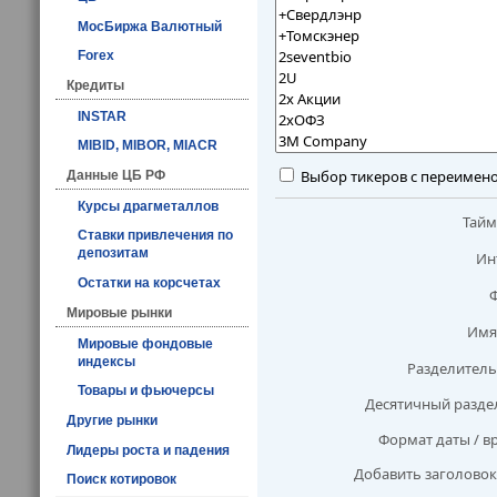
МосБиржа Валютный
Forex
Кредиты
INSTAR
MIBID, MIBOR, MIACR
Выбор тикеров с переимен
Данные ЦБ РФ
Курсы драгметаллов
Тай
Ставки привлечения по
депозитам
Ин
Остатки на корсчетах
Мировые рынки
Имя
Мировые фондовые
индексы
Разделитель
Товары и фьючерсы
Десятичный разде
Другие рынки
Формат даты / в
Лидеры роста и падения
Добавить заголовок
Поиск котировок