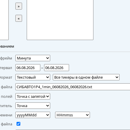
»
«
ованием
мфрейм
тервал
–
Формат
 файла
 полей
литель
ремени
 файла