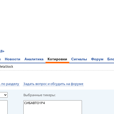
18+
и
Новости
Аналитика
Котировки
Сигналы
Форум
Бло
MetaStock
по разделу
Задать вопрос и обсудить на форуме
Выбранные тикеры: