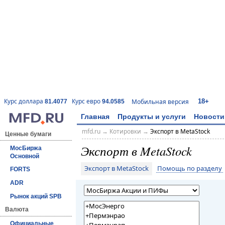
18+
Курс доллара
Курс евро
Мобильная версия
81.4077
94.0585
Главная
Продукты и услуги
Новости
mfd.ru
→
Котировки
→
Экспорт в MetaStock
Ценные бумаги
Экспорт в MetaStock
МосБиржа
Основной
Экспорт в MetaStock
Помощь по разделу
FORTS
ADR
Рынок акций SPB
Валюта
Официальные