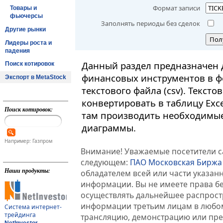
Формат записи
Товары и
фьючерсы
Заполнять периоды без сделок
Другие рынки
Пол
Лидеры роста и
падения
Данный раздел предназначен 
Поиск котировок
финансовых инструментов в ф
Экспорт в MetaStock
текстового файла (csv). Текст
конвертировать в таблицу Exc
Поиск котировок:
там производить необходимые
диаграммы.
Например: Газпром
Внимание! Уважаемые посетители са
следующем:
ПАО Московская Биржа
Наши продукты:
обладателем всей или части указа
информации. Вы не имеете права б
осуществлять дальнейшее распрос
информации третьим лицам в любом
Система интернет-
трейдинга
трансляцию, демонстрацию или пред
NetInvestor