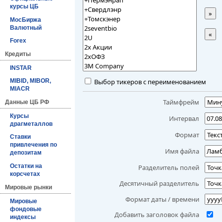
курсы ЦБ
»
МосБиржа
Валютный
«
Forex
Кредиты
INSTAR
Выбор тикеров с переименованием
MIBID, MIBOR,
MIACR
Таймфрейм
Данные ЦБ РФ
Курсы
Интервал
драгметаллов
Формат
Ставки
привлечения по
Имя файла
депозитам
Остатки на
Разделитель полей
корсчетах
Десятичный разделитель
Мировые рынки
Формат даты / времени
Мировые
фондовые
Добавить заголовок файла
индексы