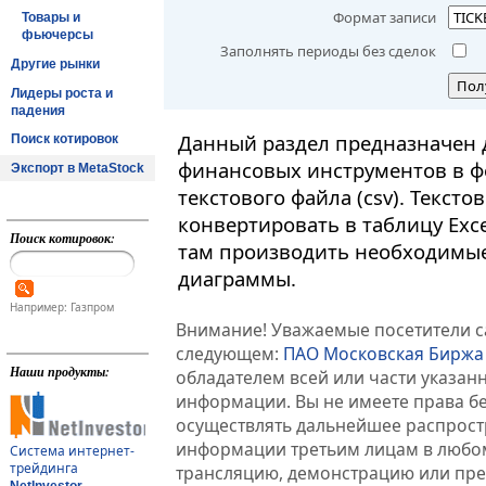
Формат записи
Товары и
фьючерсы
Заполнять периоды без сделок
Другие рынки
Пол
Лидеры роста и
падения
Данный раздел предназначен 
Поиск котировок
финансовых инструментов в ф
Экспорт в MetaStock
текстового файла (csv). Текст
конвертировать в таблицу Exc
Поиск котировок:
там производить необходимые
диаграммы.
Например: Газпром
Внимание! Уважаемые посетители са
следующем:
ПАО Московская Биржа
Наши продукты:
обладателем всей или части указа
информации. Вы не имеете права б
осуществлять дальнейшее распрос
информации третьим лицам в любом
Система интернет-
трейдинга
трансляцию, демонстрацию или пред
NetInvestor