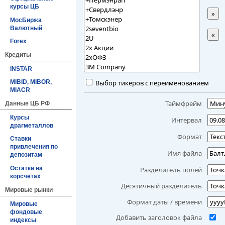
курсы ЦБ
»
МосБиржа
Валютный
«
Forex
Кредиты
INSTAR
Выбор тикеров с переименованием
MIBID, MIBOR,
MIACR
Таймфрейм
Данные ЦБ РФ
Курсы
Интервал
драгметаллов
Формат
Ставки
привлечения по
Имя файла
депозитам
Остатки на
Разделитель полей
корсчетах
Десятичный разделитель
Мировые рынки
Формат даты / времени
Мировые
фондовые
Добавить заголовок файла
индексы