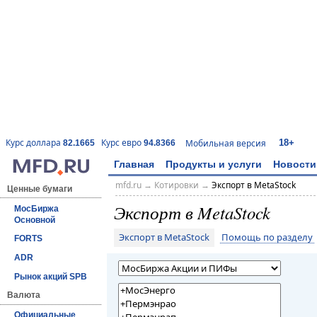
18+
Курс доллара
Курс евро
Мобильная версия
82.1665
94.8366
Главная
Продукты и услуги
Новости
mfd.ru
→
Котировки
→
Экспорт в MetaStock
Ценные бумаги
Экспорт в MetaStock
МосБиржа
Основной
Экспорт в MetaStock
Помощь по разделу
FORTS
ADR
Рынок акций SPB
Валюта
Официальные