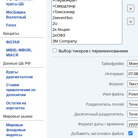
курсы ЦБ
»
МосБиржа
Валютный
«
Forex
Кредиты
INSTAR
Выбор тикеров с переименованием
MIBID, MIBOR,
MIACR
Таймфрейм
Данные ЦБ РФ
Курсы
Интервал
драгметаллов
Формат
Ставки
привлечения по
Имя файла
депозитам
Остатки на
Разделитель полей
корсчетах
Десятичный разделитель
Мировые рынки
Формат даты / времени
Мировые
фондовые
Добавить заголовок файла
индексы