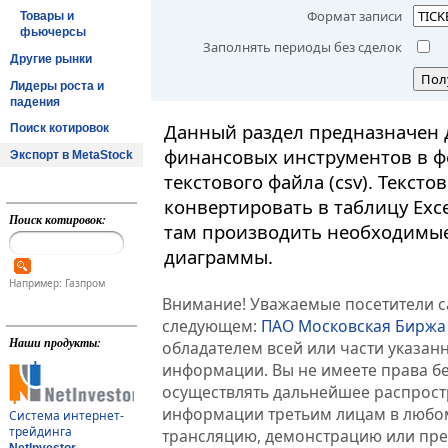
Формат записи
Товары и
фьючерсы
Заполнять периоды без сделок
Другие рынки
Пол
Лидеры роста и
падения
Данный раздел предназначен 
Поиск котировок
финансовых инструментов в ф
Экспорт в MetaStock
текстового файла (csv). Текст
конвертировать в таблицу Exc
Поиск котировок:
там производить необходимые
диаграммы.
Например: Газпром
Внимание! Уважаемые посетители са
следующем:
ПАО Московская Биржа
Наши продукты:
обладателем всей или части указа
информации. Вы не имеете права б
осуществлять дальнейшее распрос
информации третьим лицам в любом
Система интернет-
трейдинга
трансляцию, демонстрацию или пред
NetInvestor