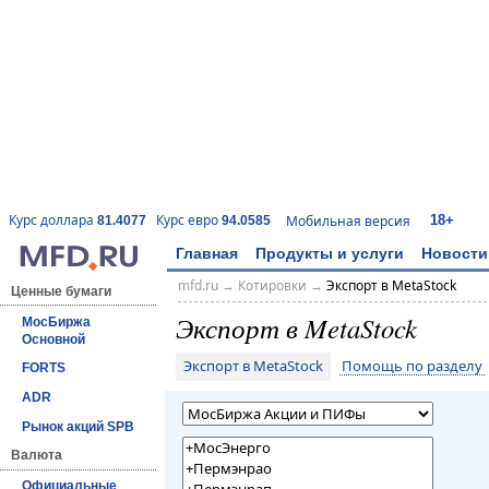
18+
Курс доллара
Курс евро
Мобильная версия
81.4077
94.0585
Главная
Продукты и услуги
Новости
mfd.ru
→
Котировки
→
Экспорт в MetaStock
Ценные бумаги
Экспорт в MetaStock
МосБиржа
Основной
Экспорт в MetaStock
Помощь по разделу
FORTS
ADR
Рынок акций SPB
Валюта
Официальные