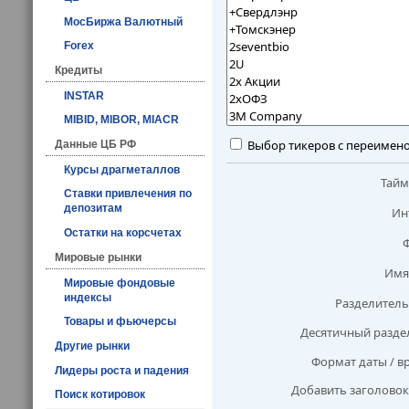
МосБиржа Валютный
Forex
Кредиты
INSTAR
MIBID, MIBOR, MIACR
Выбор тикеров с переимен
Данные ЦБ РФ
Курсы драгметаллов
Тай
Ставки привлечения по
депозитам
Ин
Остатки на корсчетах
Мировые рынки
Имя
Мировые фондовые
индексы
Разделитель
Товары и фьючерсы
Десятичный разде
Другие рынки
Формат даты / в
Лидеры роста и падения
Добавить заголовок
Поиск котировок