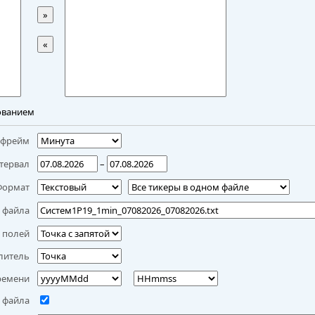
»
«
ованием
мфрейм
тервал
–
Формат
 файла
 полей
литель
ремени
 файла