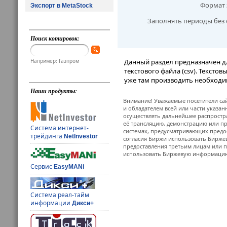
Формат 
Экспорт в MetaStock
Заполнять периоды без 
Поиск котировок:
Например: Газпром
Данный раздел предназначен д
текстового файла (csv). Тексто
уже там производить необходи
Наши продукты:
Внимание! Уважаемые посетители сай
и обладателем всей или части указа
осуществлять дальнейшее распростр
её трансляцию, демонстрацию или пр
Система интернет-
системах, предусматривающих предо
трейдинга
NetInvestor
согласия Биржи использовать Бирж
предоставления третьим лицам или п
использовать Биржевую информацию в
Сервис
EasyMANi
Система реал-тайм
информации
Дикси+