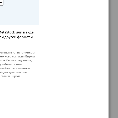
etaStock или в виде
бой другой формат и
жа) является источником
ьменного согласия Биржи
и любыми средствами,
, учебных и иных
ава без письменного
й для дальнейшего
огласия Биржи