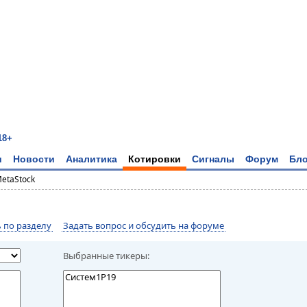
18+
и
Новости
Аналитика
Котировки
Сигналы
Форум
Бло
MetaStock
по разделу
Задать вопрос и обсудить на форуме
Выбранные тикеры: