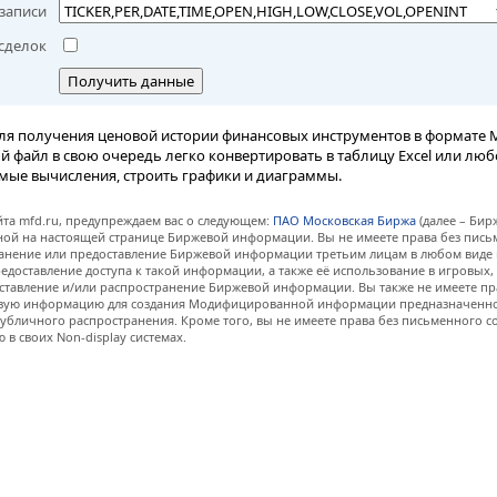
записи
сделок
Получить данные
ля получения ценовой истории финансовых инструментов в формате M
вый файл в свою очередь легко конвертировать в таблицу Excel или лю
мые вычисления, строить графики и диаграммы.
та mfd.ru, предупреждаем вас о следующем:
ПАО Московская Биржа
(далее – Бир
нной на настоящей странице Биржевой информации. Вы не имеете права без пис
анение или предоставление Биржевой информации третьим лицам в любом виде 
едоставление доступа к такой информации, а также её использование в игровых
ставление и/или распространение Биржевой информации. Вы также не имеете пр
евую информацию для создания Модифицированной информации предназначенно
убличного распространения. Кроме того, вы не имеете права без письменного с
 своих Non-display системах.