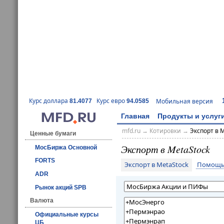
Курс доллара
Курс евро
Мобильная версия
81.4077
94.0585
Главная
Продукты и услуг
mfd.ru
→
Котировки
→
Экспорт в 
Ценные бумаги
Экспорт в MetaStock
МосБиржа Основной
FORTS
Экспорт в MetaStock
Помощь 
ADR
Рынок акций SPB
Валюта
Официальные курсы
ЦБ