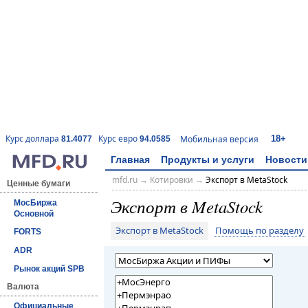
18+
Курс доллара
Курс евро
Мобильная версия
81.4077
94.0585
Главная
Продукты и услуги
Новости
mfd.ru
→
Котировки
→
Экспорт в MetaStock
Ценные бумаги
Экспорт в MetaStock
МосБиржа
Основной
Экспорт в MetaStock
Помощь по разделу
FORTS
ADR
Рынок акций SPB
Валюта
Официальные