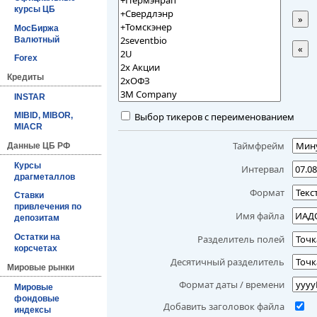
курсы ЦБ
»
МосБиржа
Валютный
«
Forex
Кредиты
INSTAR
Выбор тикеров с переименованием
MIBID, MIBOR,
MIACR
Таймфрейм
Данные ЦБ РФ
Курсы
Интервал
драгметаллов
Формат
Ставки
привлечения по
Имя файла
депозитам
Остатки на
Разделитель полей
корсчетах
Десятичный разделитель
Мировые рынки
Формат даты / времени
Мировые
фондовые
Добавить заголовок файла
индексы