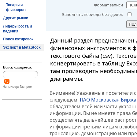
Формат записи
Товары и
фьючерсы
Заполнять периоды без сделок
Другие рынки
Пол
Лидеры роста и
падения
Данный раздел предназначен 
Поиск котировок
финансовых инструментов в ф
Экспорт в MetaStock
текстового файла (csv). Текст
конвертировать в таблицу Exc
Поиск котировок:
там производить необходимые
диаграммы.
Например: Газпром
Внимание! Уважаемые посетители са
следующем:
ПАО Московская Биржа
обладателем всей или части указа
информации. Вы не имеете права б
осуществлять дальнейшее распрос
информации третьим лицам в любом
трансляцию, демонстрацию или пред