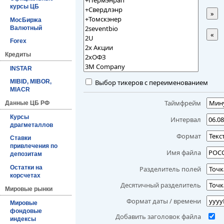
курсы ЦБ
»
МосБиржа
Валютный
«
Forex
Кредиты
INSTAR
Выбор тикеров с переименованием
MIBID, MIBOR,
MIACR
Таймфрейм
Данные ЦБ РФ
Курсы
Интервал
драгметаллов
Формат
Ставки
привлечения по
Имя файла
депозитам
Остатки на
Разделитель полей
корсчетах
Десятичный разделитель
Мировые рынки
Формат даты / времени
Мировые
фондовые
Добавить заголовок файла
индексы