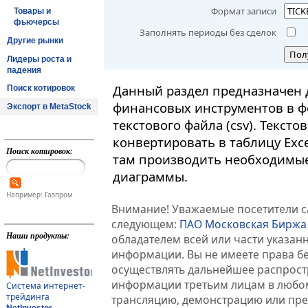
Формат записи
Товары и
фьючерсы
Заполнять периоды без сделок
Другие рынки
Пол
Лидеры роста и
падения
Данный раздел предназначен 
Поиск котировок
финансовых инструментов в ф
Экспорт в MetaStock
текстового файла (csv). Текст
конвертировать в таблицу Exc
Поиск котировок:
там производить необходимые
диаграммы.
Например: Газпром
Внимание! Уважаемые посетители са
следующем:
ПАО Московская Биржа
Наши продукты:
обладателем всей или части указа
информации. Вы не имеете права б
осуществлять дальнейшее распрос
информации третьим лицам в любом
Система интернет-
трейдинга
трансляцию, демонстрацию или пред
NetInvestor