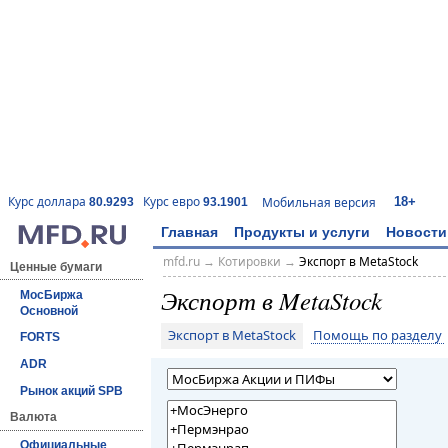
18+
Курс доллара
Курс евро
Мобильная версия
80.9293
93.1901
Главная
Продукты и услуги
Новости
mfd.ru
→
Котировки
→
Экспорт в MetaStock
Ценные бумаги
Экспорт в MetaStock
МосБиржа
Основной
Экспорт в MetaStock
Помощь по разделу
FORTS
ADR
Рынок акций SPB
Валюта
Официальные