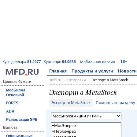
18+
Курс доллара
Курс евро
Мобильная версия
81.4077
94.0585
Главная
Продукты и услуги
Новости
mfd.ru
→
Котировки
→
Экспорт в MetaStock
Ценные бумаги
Экспорт в MetaStock
МосБиржа
Основной
Экспорт в MetaStock
Помощь по разделу
FORTS
ADR
Рынок акций SPB
Валюта
Официальные