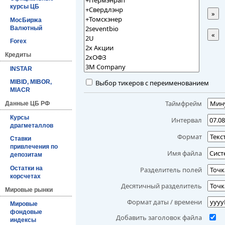
курсы ЦБ
»
МосБиржа
Валютный
«
Forex
Кредиты
INSTAR
Выбор тикеров с переименованием
MIBID, MIBOR,
MIACR
Таймфрейм
Данные ЦБ РФ
Курсы
Интервал
драгметаллов
Формат
Ставки
привлечения по
Имя файла
депозитам
Остатки на
Разделитель полей
корсчетах
Десятичный разделитель
Мировые рынки
Формат даты / времени
Мировые
фондовые
Добавить заголовок файла
индексы