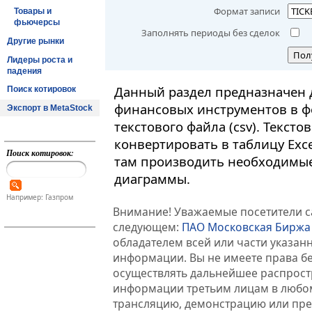
Формат записи
Товары и
фьючерсы
Заполнять периоды без сделок
Другие рынки
Пол
Лидеры роста и
падения
Данный раздел предназначен 
Поиск котировок
финансовых инструментов в ф
Экспорт в MetaStock
текстового файла (csv). Текст
конвертировать в таблицу Exc
Поиск котировок:
там производить необходимые
диаграммы.
Например: Газпром
Внимание! Уважаемые посетители са
следующем:
ПАО Московская Биржа
обладателем всей или части указа
информации. Вы не имеете права б
осуществлять дальнейшее распрос
информации третьим лицам в любом
трансляцию, демонстрацию или пред