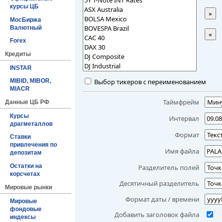
курсы ЦБ
»
МосБиржа
Валютный
«
Forex
Кредиты
INSTAR
Выбор тикеров с переименованием
MIBID, MIBOR,
MIACR
Таймфрейм
Данные ЦБ РФ
Курсы
Интервал
драгметаллов
Формат
Ставки
привлечения по
Имя файла
депозитам
Остатки на
Разделитель полей
корсчетах
Десятичный разделитель
Мировые рынки
Формат даты / времени
Мировые
фондовые
Добавить заголовок файла
индексы