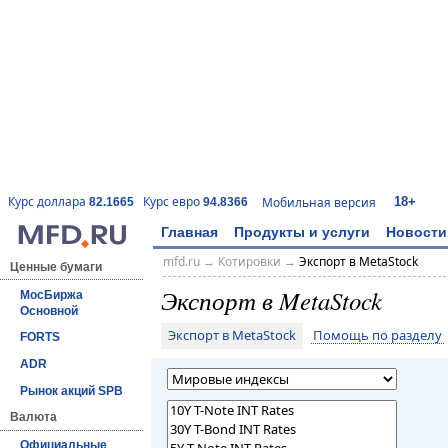
18+
Курс доллара
Курс евро
Мобильная версия
82.1665
94.8366
Главная
Продукты и услуги
Новости
mfd.ru
→
Котировки
→
Экспорт в MetaStock
Ценные бумаги
Экспорт в MetaStock
МосБиржа
Основной
Экспорт в MetaStock
Помощь по разделу
FORTS
ADR
Рынок акций SPB
Валюта
Официальные