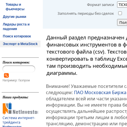
Формат записи
Товары и
фьючерсы
Заполнять периоды без сделок
Другие рынки
Пол
Лидеры роста и
падения
Данный раздел предназначен 
Поиск котировок
финансовых инструментов в ф
Экспорт в MetaStock
текстового файла (csv). Текст
конвертировать в таблицу Exc
Поиск котировок:
там производить необходимые
диаграммы.
Например: Газпром
Внимание! Уважаемые посетители са
следующем:
ПАО Московская Биржа
Наши продукты:
обладателем всей или части указа
информации. Вы не имеете права б
осуществлять дальнейшее распрос
информации третьим лицам в любом
Система интернет-
трейдинга
трансляцию, демонстрацию или пред
NetInvestor