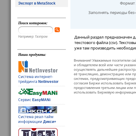
Формат 
Экспорт в MetaStock
Заполнять периоды без 
Поиск котировок:
Например: Газпром
Данный раздел предназначен д
текстового файла (csv). Тексто
уже там производить необходи
Наши продукты:
Внимание! Уважаемые посетители сай
и обладателем всей или части указа
осуществлять дальнейшее распростр
её трансляцию, демонстрацию или пр
Система интернет-
системах, предусматривающих предо
трейдинга
NetInvestor
согласия Биржи использовать Бирж
предоставления третьим лицам или п
использовать Биржевую информацию в
Сервис
EasyMANi
Система реал-тайм
информации
Дикси+