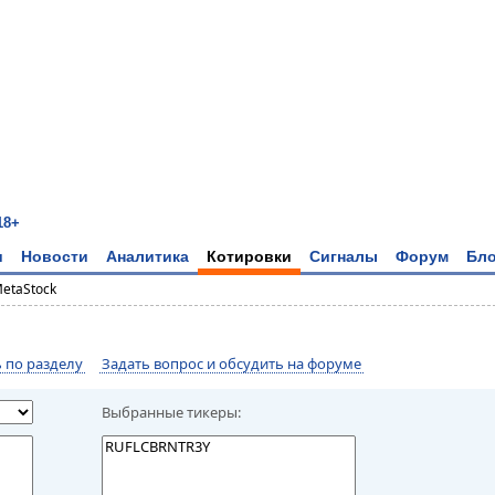
18+
и
Новости
Аналитика
Котировки
Сигналы
Форум
Бло
MetaStock
по разделу
Задать вопрос и обсудить на форуме
Выбранные тикеры: