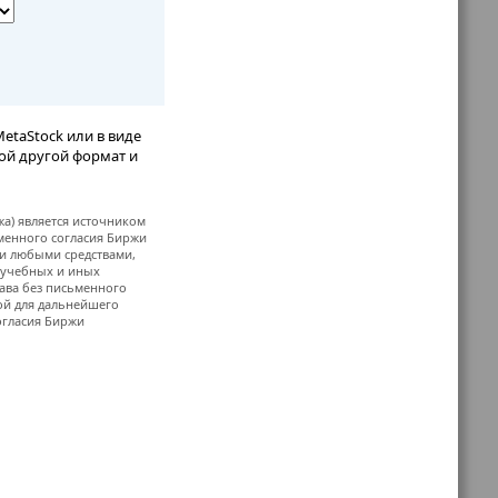
etaStock или в виде
бой другой формат и
жа) является источником
ьменного согласия Биржи
и любыми средствами,
, учебных и иных
ава без письменного
й для дальнейшего
огласия Биржи