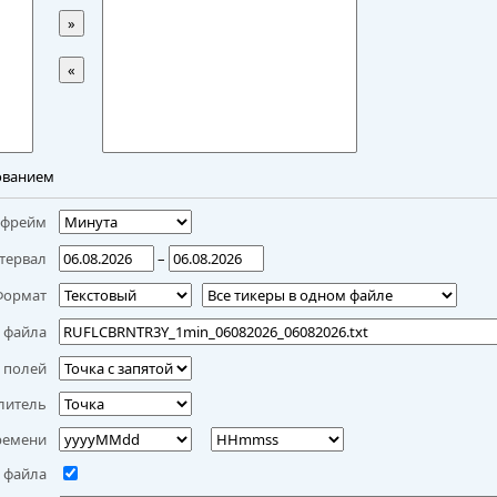
»
«
ованием
мфрейм
тервал
–
Формат
 файла
 полей
литель
ремени
 файла