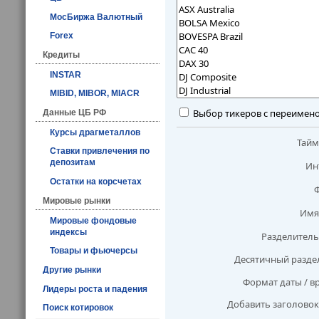
МосБиржа Валютный
Forex
Кредиты
INSTAR
MIBID, MIBOR, MIACR
Выбор тикеров с переимен
Данные ЦБ РФ
Курсы драгметаллов
Тай
Ставки привлечения по
депозитам
Ин
Остатки на корсчетах
Мировые рынки
Имя
Мировые фондовые
индексы
Разделитель
Товары и фьючерсы
Десятичный разде
Другие рынки
Формат даты / в
Лидеры роста и падения
Добавить заголовок
Поиск котировок