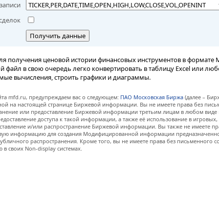
записи
сделок
Получить данные
ля получения ценовой истории финансовых инструментов в формате M
вый файл в свою очередь легко конвертировать в таблицу Excel или лю
мые вычисления, строить графики и диаграммы.
та mfd.ru, предупреждаем вас о следующем:
ПАО Московская Биржа
(далее – Бир
нной на настоящей странице Биржевой информации. Вы не имеете права без пис
анение или предоставление Биржевой информации третьим лицам в любом виде 
едоставление доступа к такой информации, а также её использование в игровых
ставление и/или распространение Биржевой информации. Вы также не имеете пр
евую информацию для создания Модифицированной информации предназначенно
убличного распространения. Кроме того, вы не имеете права без письменного с
 своих Non-display системах.