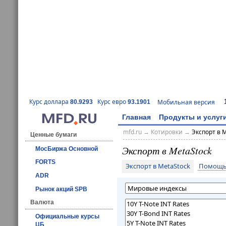
Курс доллара
Курс евро
Мобильная версия
80.9293
93.1901
Главная
Продукты и услуг
mfd.ru
→
Котировки
→
Экспорт в 
Ценные бумаги
Экспорт в MetaStock
МосБиржа Основной
FORTS
Экспорт в MetaStock
Помощь 
ADR
Рынок акций SPB
Валюта
Официальные курсы
ЦБ