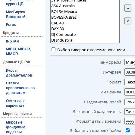
курсы ЦБ
»
МосБиржа
Валютный
«
Forex
Кредиты
INSTAR
Выбор тикеров с переименованием
MIBID, MIBOR,
MIACR
Таймфрейм
Данные ЦБ РФ
Курсы
Интервал
драгметаллов
Формат
Ставки
привлечения по
Имя файла
депозитам
Остатки на
Разделитель полей
корсчетах
Десятичный разделитель
Мировые рынки
Формат даты / времени
Мировые
фондовые
Добавить заголовок файла
индексы