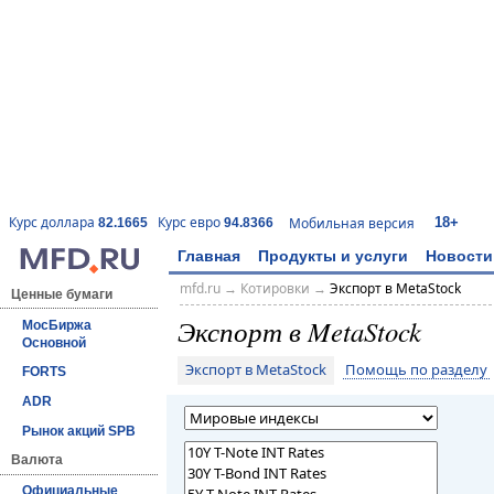
18+
Курс доллара
Курс евро
Мобильная версия
82.1665
94.8366
Главная
Продукты и услуги
Новости
mfd.ru
→
Котировки
→
Экспорт в MetaStock
Ценные бумаги
Экспорт в MetaStock
МосБиржа
Основной
Экспорт в MetaStock
Помощь по разделу
FORTS
ADR
Рынок акций SPB
Валюта
Официальные