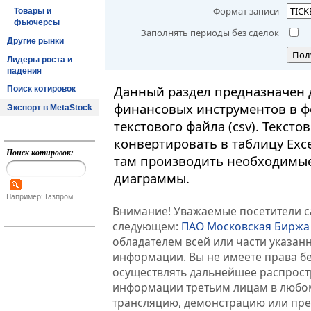
Формат записи
Товары и
фьючерсы
Заполнять периоды без сделок
Другие рынки
Пол
Лидеры роста и
падения
Данный раздел предназначен 
Поиск котировок
финансовых инструментов в ф
Экспорт в MetaStock
текстового файла (csv). Текст
конвертировать в таблицу Exc
Поиск котировок:
там производить необходимые
диаграммы.
Например: Газпром
Внимание! Уважаемые посетители са
следующем:
ПАО Московская Биржа
обладателем всей или части указа
информации. Вы не имеете права б
осуществлять дальнейшее распрос
информации третьим лицам в любом
трансляцию, демонстрацию или пред