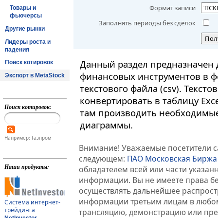
Формат записи
Товары и
фьючерсы
Заполнять периоды без сделок
Другие рынки
Пол
Лидеры роста и
падения
Данный раздел предназначен 
Поиск котировок
финансовых инструментов в ф
Экспорт в MetaStock
текстового файла (csv). Текст
конвертировать в таблицу Exc
Поиск котировок:
там производить необходимые
диаграммы.
Например: Газпром
Внимание! Уважаемые посетители са
следующем:
ПАО Московская Биржа
Наши продукты:
обладателем всей или части указа
информации. Вы не имеете права б
осуществлять дальнейшее распрос
информации третьим лицам в любом
Система интернет-
трейдинга
трансляцию, демонстрацию или пред
NetInvestor