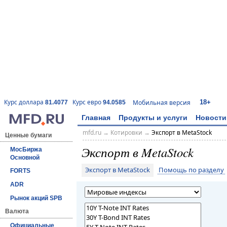
18+
Курс доллара
Курс евро
Мобильная версия
81.4077
94.0585
Главная
Продукты и услуги
Новости
mfd.ru
→
Котировки
→
Экспорт в MetaStock
Ценные бумаги
Экспорт в MetaStock
МосБиржа
Основной
Экспорт в MetaStock
Помощь по разделу
FORTS
ADR
Рынок акций SPB
Валюта
Официальные