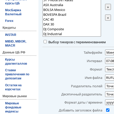
курсы ЦБ
»
МосБиржа
Валютный
«
Forex
Кредиты
INSTAR
Выбор тикеров с переименованием
MIBID, MIBOR,
MIACR
Таймфрейм
Данные ЦБ РФ
Курсы
Интервал
драгметаллов
Формат
Ставки
привлечения по
Имя файла
депозитам
Остатки на
Разделитель полей
корсчетах
Десятичный разделитель
Мировые рынки
Формат даты / времени
Мировые
фондовые
Добавить заголовок файла
индексы