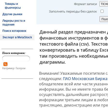
Формат записи
Товары и
фьючерсы
Заполнять периоды без сделок
Другие рынки
Пол
Лидеры роста и
падения
Данный раздел предназначен 
Поиск котировок
финансовых инструментов в ф
Экспорт в MetaStock
текстового файла (csv). Текст
конвертировать в таблицу Exc
Поиск котировок:
там производить необходимые
диаграммы.
Например: Газпром
Внимание! Уважаемые посетители са
следующем:
ПАО Московская Биржа
обладателем всей или части указа
информации. Вы не имеете права б
осуществлять дальнейшее распрос
информации третьим лицам в любом
трансляцию, демонстрацию или пред