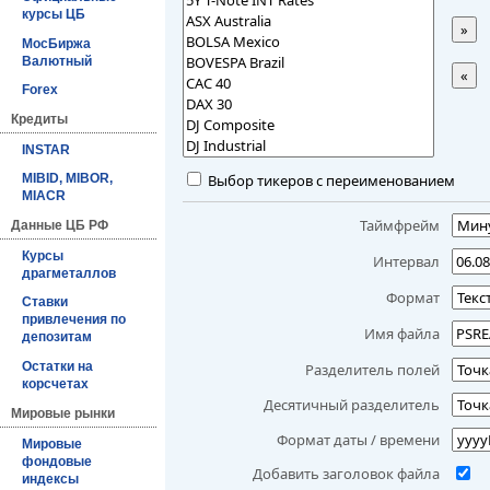
курсы ЦБ
»
МосБиржа
Валютный
«
Forex
Кредиты
INSTAR
Выбор тикеров с переименованием
MIBID, MIBOR,
MIACR
Таймфрейм
Данные ЦБ РФ
Курсы
Интервал
драгметаллов
Формат
Ставки
привлечения по
Имя файла
депозитам
Остатки на
Разделитель полей
корсчетах
Десятичный разделитель
Мировые рынки
Формат даты / времени
Мировые
фондовые
Добавить заголовок файла
индексы