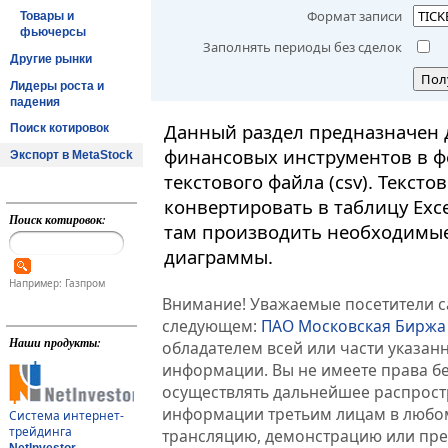
Формат записи
Товары и
фьючерсы
Заполнять периоды без сделок
Другие рынки
Пол
Лидеры роста и
падения
Данный раздел предназначен 
Поиск котировок
финансовых инструментов в ф
Экспорт в MetaStock
текстового файла (csv). Текст
конвертировать в таблицу Exc
Поиск котировок:
там производить необходимые
диаграммы.
Например: Газпром
Внимание! Уважаемые посетители са
следующем:
ПАО Московская Биржа
Наши продукты:
обладателем всей или части указа
информации. Вы не имеете права б
осуществлять дальнейшее распрос
информации третьим лицам в любом
Система интернет-
трейдинга
трансляцию, демонстрацию или пред
NetInvestor