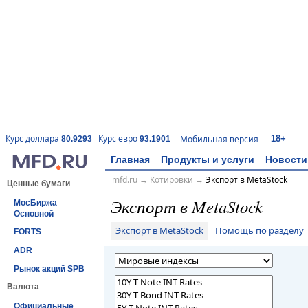
18+
Курс доллара
Курс евро
Мобильная версия
80.9293
93.1901
Главная
Продукты и услуги
Новости
mfd.ru
→
Котировки
→
Экспорт в MetaStock
Ценные бумаги
Экспорт в MetaStock
МосБиржа
Основной
Экспорт в MetaStock
Помощь по разделу
FORTS
ADR
Рынок акций SPB
Валюта
Официальные