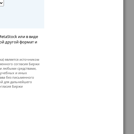
etaStock или в виде
бой другой формат и
жа) является источником
ьменного согласия Биржи
и любыми средствами,
, учебных и иных
ава без письменного
й для дальнейшего
огласия Биржи