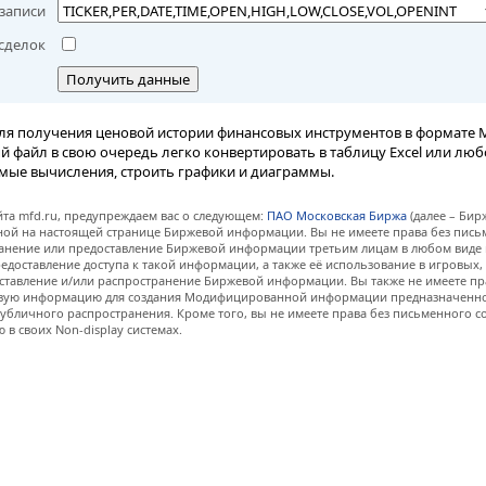
записи
сделок
Получить данные
ля получения ценовой истории финансовых инструментов в формате M
вый файл в свою очередь легко конвертировать в таблицу Excel или лю
мые вычисления, строить графики и диаграммы.
та mfd.ru, предупреждаем вас о следующем:
ПАО Московская Биржа
(далее – Бир
нной на настоящей странице Биржевой информации. Вы не имеете права без пис
анение или предоставление Биржевой информации третьим лицам в любом виде 
едоставление доступа к такой информации, а также её использование в игровых
ставление и/или распространение Биржевой информации. Вы также не имеете пр
евую информацию для создания Модифицированной информации предназначенно
убличного распространения. Кроме того, вы не имеете права без письменного с
 своих Non-display системах.