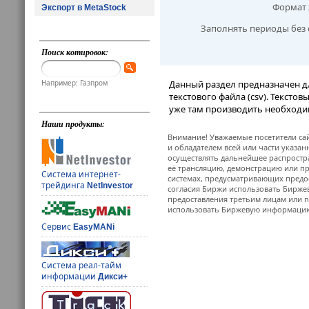
Формат 
Экспорт в MetaStock
Заполнять периоды без 
Поиск котировок:
Например: Газпром
Данный раздел предназначен д
текстового файла (csv). Тексто
уже там производить необходи
Наши продукты:
Внимание! Уважаемые посетители сай
и обладателем всей или части указа
осуществлять дальнейшее распростр
её трансляцию, демонстрацию или пр
Система интернет-
системах, предусматривающих предо
трейдинга
NetInvestor
согласия Биржи использовать Бирж
предоставления третьим лицам или п
использовать Биржевую информацию в
Сервис
EasyMANi
Система реал-тайм
информации
Дикси+