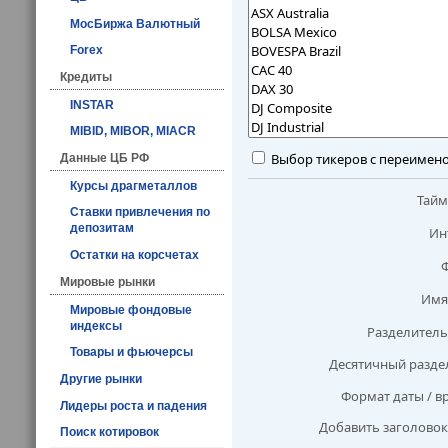
МосБиржа Валютный
Forex
Кредиты
INSTAR
MIBID, MIBOR, MIACR
Выбор тикеров с переимен
Данные ЦБ РФ
Курсы драгметаллов
Тай
Ставки привлечения по
депозитам
Ин
Остатки на корсчетах
Мировые рынки
Имя
Мировые фондовые
индексы
Разделитель
Товары и фьючерсы
Десятичный разде
Другие рынки
Формат даты / в
Лидеры роста и падения
Добавить заголовок
Поиск котировок