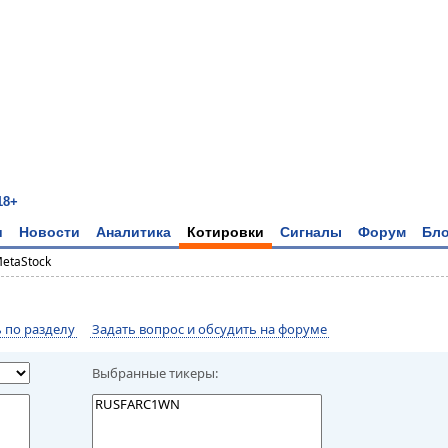
18+
и
Новости
Аналитика
Котировки
Сигналы
Форум
Бло
MetaStock
по разделу
Задать вопрос и обсудить на форуме
Выбранные тикеры: