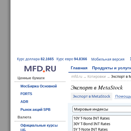
Курс доллара
Курс евро
Мобильная версия
82.1665
94.8366
Главная
Продукты и услуг
mfd.ru
→
Котировки
→
Экспорт в 
Ценные бумаги
Экспорт в MetaStock
МосБиржа Основной
FORTS
Экспорт в MetaStock
Помощь 
ADR
Рынок акций SPB
Валюта
Официальные курсы
ЦБ