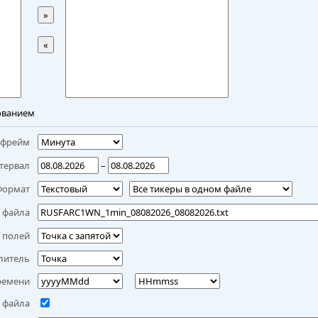
»
«
ованием
мфрейм
тервал
–
Формат
 файла
 полей
литель
ремени
 файла