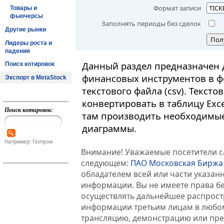
Формат записи
Товары и
фьючерсы
Заполнять периоды без сделок
Другие рынки
Пол
Лидеры роста и
падения
Данный раздел предназначен 
Поиск котировок
финансовых инструментов в ф
Экспорт в MetaStock
текстового файла (csv). Текст
конвертировать в таблицу Exc
Поиск котировок:
там производить необходимые
диаграммы.
Например: Газпром
Внимание! Уважаемые посетители са
следующем:
ПАО Московская Биржа
обладателем всей или части указа
информации. Вы не имеете права б
осуществлять дальнейшее распрос
информации третьим лицам в любом
трансляцию, демонстрацию или пред