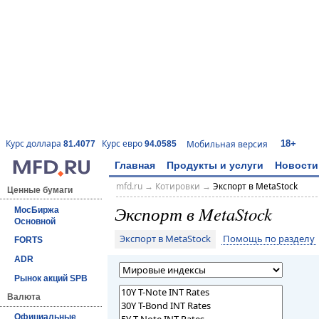
18+
Курс доллара
Курс евро
Мобильная версия
81.4077
94.0585
Главная
Продукты и услуги
Новости
mfd.ru
→
Котировки
→
Экспорт в MetaStock
Ценные бумаги
Экспорт в MetaStock
МосБиржа
Основной
Экспорт в MetaStock
Помощь по разделу
FORTS
ADR
Рынок акций SPB
Валюта
Официальные