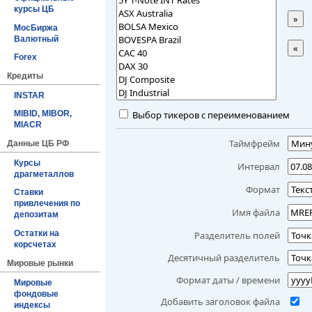
курсы ЦБ
»
МосБиржа
Валютный
«
Forex
Кредиты
INSTAR
Выбор тикеров с переименованием
MIBID, MIBOR,
MIACR
Таймфрейм
Данные ЦБ РФ
Курсы
Интервал
драгметаллов
Формат
Ставки
привлечения по
Имя файла
депозитам
Остатки на
Разделитель полей
корсчетах
Десятичный разделитель
Мировые рынки
Формат даты / времени
Мировые
фондовые
Добавить заголовок файла
индексы