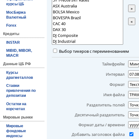
курсы ЦБ
»
МосБиржа
Валютный
«
Forex
Кредиты
INSTAR
Выбор тикеров с переименованием
MIBID, MIBOR,
MIACR
Таймфрейм
Данные ЦБ РФ
Курсы
Интервал
драгметаллов
Формат
Ставки
привлечения по
Имя файла
депозитам
Остатки на
Разделитель полей
корсчетах
Десятичный разделитель
Мировые рынки
Формат даты / времени
Мировые
фондовые
Добавить заголовок файла
индексы