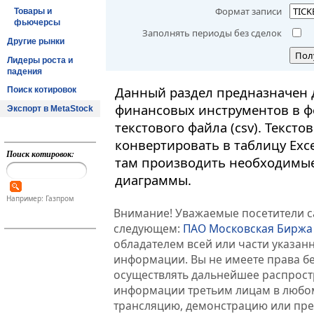
Формат записи
Товары и
фьючерсы
Заполнять периоды без сделок
Другие рынки
Пол
Лидеры роста и
падения
Данный раздел предназначен 
Поиск котировок
финансовых инструментов в ф
Экспорт в MetaStock
текстового файла (csv). Текст
конвертировать в таблицу Exc
Поиск котировок:
там производить необходимые
диаграммы.
Например: Газпром
Внимание! Уважаемые посетители са
следующем:
ПАО Московская Биржа
обладателем всей или части указа
информации. Вы не имеете права б
осуществлять дальнейшее распрос
информации третьим лицам в любом
трансляцию, демонстрацию или пред