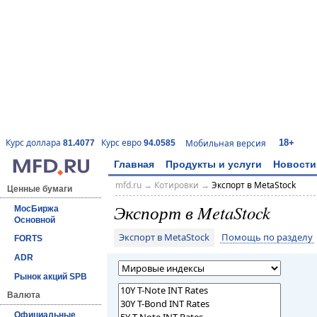
18+
Курс доллара
Курс евро
Мобильная версия
81.4077
94.0585
Главная
Продукты и услуги
Новости
mfd.ru
→
Котировки
→
Экспорт в MetaStock
Ценные бумаги
Экспорт в MetaStock
МосБиржа
Основной
Экспорт в MetaStock
Помощь по разделу
FORTS
ADR
Рынок акций SPB
Валюта
Официальные