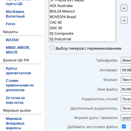
курсы ЦБ
»
МосБиржа
Валютный
«
Forex
Кредиты
INSTAR
Выбор тикеров с переименованием
MIBID, MIBOR,
MIACR
Таймфрейм
Данные ЦБ РФ
Курсы
Интервал
драгметаллов
Формат
Ставки
привлечения по
Имя файла
депозитам
Остатки на
Разделитель полей
корсчетах
Десятичный разделитель
Мировые рынки
Формат даты / времени
Мировые
фондовые
Добавить заголовок файла
индексы