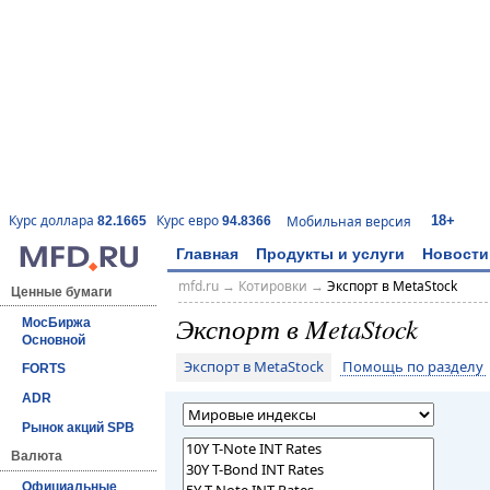
18+
Курс доллара
Курс евро
Мобильная версия
82.1665
94.8366
Главная
Продукты и услуги
Новости
mfd.ru
→
Котировки
→
Экспорт в MetaStock
Ценные бумаги
Экспорт в MetaStock
МосБиржа
Основной
Экспорт в MetaStock
Помощь по разделу
FORTS
ADR
Рынок акций SPB
Валюта
Официальные