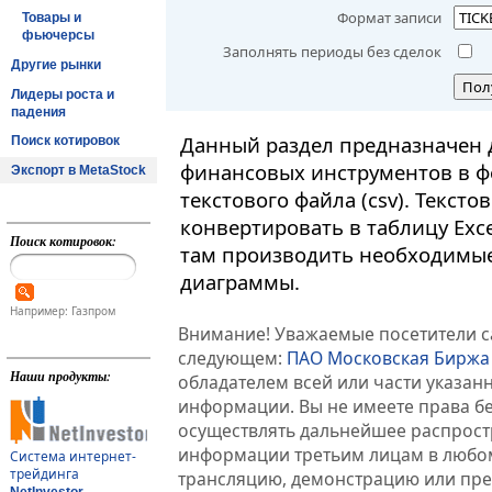
Формат записи
Товары и
фьючерсы
Заполнять периоды без сделок
Другие рынки
Пол
Лидеры роста и
падения
Данный раздел предназначен 
Поиск котировок
финансовых инструментов в ф
Экспорт в MetaStock
текстового файла (csv). Текст
конвертировать в таблицу Exc
Поиск котировок:
там производить необходимые
диаграммы.
Например: Газпром
Внимание! Уважаемые посетители са
следующем:
ПАО Московская Биржа
Наши продукты:
обладателем всей или части указа
информации. Вы не имеете права б
осуществлять дальнейшее распрос
информации третьим лицам в любом
Система интернет-
трейдинга
трансляцию, демонстрацию или пред
NetInvestor