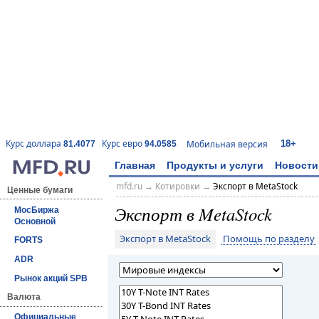
18+
Курс доллара
Курс евро
Мобильная версия
81.4077
94.0585
Главная
Продукты и услуги
Новости
mfd.ru
→
Котировки
→
Экспорт в MetaStock
Ценные бумаги
Экспорт в MetaStock
МосБиржа
Основной
Экспорт в MetaStock
Помощь по разделу
FORTS
ADR
Рынок акций SPB
Валюта
Официальные