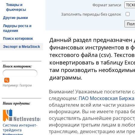
Формат записи
Товары и
фьючерсы
Заполнять периоды без сделок
Другие рынки
Пол
Лидеры роста и
падения
Данный раздел предназначен 
Поиск котировок
финансовых инструментов в ф
Экспорт в MetaStock
текстового файла (csv). Текст
конвертировать в таблицу Exc
Поиск котировок:
там производить необходимые
диаграммы.
Например: Газпром
Внимание! Уважаемые посетители са
следующем:
ПАО Московская Биржа
Наши продукты:
обладателем всей или части указа
информации. Вы не имеете права б
осуществлять дальнейшее распрос
информации третьим лицам в любом
Система интернет-
трейдинга
трансляцию, демонстрацию или пред
NetInvestor