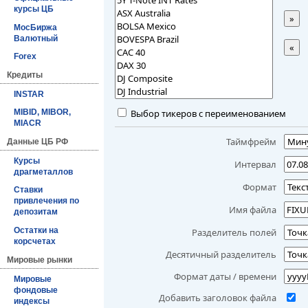
курсы ЦБ
»
МосБиржа
Валютный
«
Forex
Кредиты
INSTAR
Выбор тикеров с переименованием
MIBID, MIBOR,
MIACR
Таймфрейм
Данные ЦБ РФ
Курсы
Интервал
драгметаллов
Формат
Ставки
привлечения по
Имя файла
депозитам
Остатки на
Разделитель полей
корсчетах
Десятичный разделитель
Мировые рынки
Формат даты / времени
Мировые
фондовые
Добавить заголовок файла
индексы