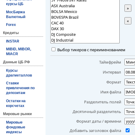
курсы ЦБ
»
МосБиржа
Валютный
«
Forex
Кредиты
INSTAR
Выбор тикеров с переименованием
MIBID, MIBOR,
MIACR
Таймфрейм
Данные ЦБ РФ
Курсы
Интервал
драгметаллов
Формат
Ставки
привлечения по
Имя файла
депозитам
Остатки на
Разделитель полей
корсчетах
Десятичный разделитель
Мировые рынки
Формат даты / времени
Мировые
фондовые
Добавить заголовок файла
индексы