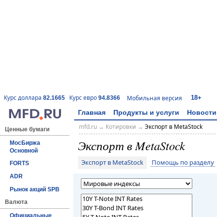
18+
Курс доллара
Курс евро
Мобильная версия
82.1665
94.8366
Главная
Продукты и услуги
Новости
mfd.ru
→
Котировки
→
Экспорт в MetaStock
Ценные бумаги
Экспорт в MetaStock
МосБиржа
Основной
Экспорт в MetaStock
Помощь по разделу
FORTS
ADR
Рынок акций SPB
Валюта
Официальные