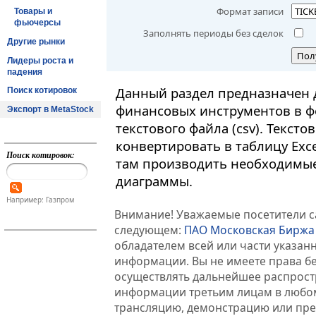
Формат записи
Товары и
фьючерсы
Заполнять периоды без сделок
Другие рынки
Пол
Лидеры роста и
падения
Данный раздел предназначен 
Поиск котировок
финансовых инструментов в ф
Экспорт в MetaStock
текстового файла (csv). Текст
конвертировать в таблицу Exc
Поиск котировок:
там производить необходимые
диаграммы.
Например: Газпром
Внимание! Уважаемые посетители са
следующем:
ПАО Московская Биржа
обладателем всей или части указа
информации. Вы не имеете права б
осуществлять дальнейшее распрос
информации третьим лицам в любом
трансляцию, демонстрацию или пред