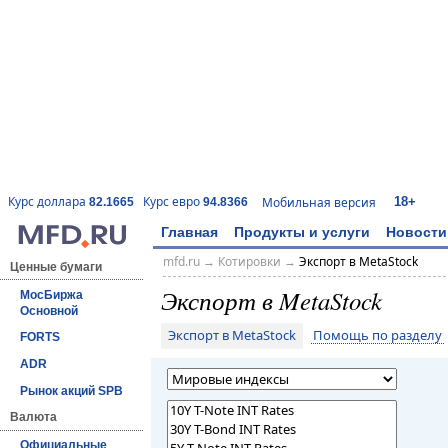
18+
Курс доллара
Курс евро
Мобильная версия
82.1665
94.8366
Главная
Продукты и услуги
Новости
mfd.ru
→
Котировки
→
Экспорт в MetaStock
Ценные бумаги
Экспорт в MetaStock
МосБиржа
Основной
Экспорт в MetaStock
Помощь по разделу
FORTS
ADR
Рынок акций SPB
Валюта
Официальные