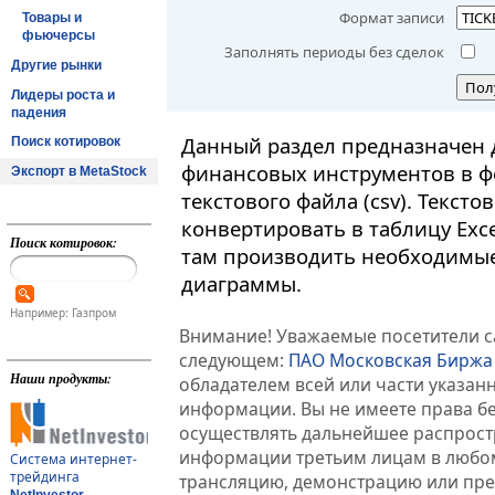
Формат записи
Товары и
фьючерсы
Заполнять периоды без сделок
Другие рынки
Пол
Лидеры роста и
падения
Данный раздел предназначен 
Поиск котировок
финансовых инструментов в ф
Экспорт в MetaStock
текстового файла (csv). Текст
конвертировать в таблицу Exc
Поиск котировок:
там производить необходимые
диаграммы.
Например: Газпром
Внимание! Уважаемые посетители са
следующем:
ПАО Московская Биржа
Наши продукты:
обладателем всей или части указа
информации. Вы не имеете права б
осуществлять дальнейшее распрос
информации третьим лицам в любом
Система интернет-
трейдинга
трансляцию, демонстрацию или пред
NetInvestor