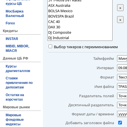
курсы ЦБ
»
МосБиржа
Валютный
«
Forex
Кредиты
INSTAR
Выбор тикеров с переименованием
MIBID, MIBOR,
MIACR
Таймфрейм
Данные ЦБ РФ
Курсы
Интервал
драгметаллов
Формат
Ставки
привлечения по
Имя файла
депозитам
Остатки на
Разделитель полей
корсчетах
Десятичный разделитель
Мировые рынки
Формат даты / времени
Мировые
фондовые
Добавить заголовок файла
индексы