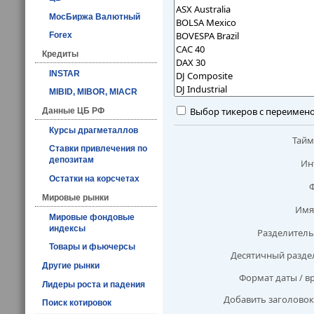
МосБиржа Валютный
Forex
Кредиты
INSTAR
MIBID, MIBOR, MIACR
Выбор тикеров с переимен
Данные ЦБ РФ
Курсы драгметаллов
Тай
Ставки привлечения по
депозитам
Ин
Остатки на корсчетах
Мировые рынки
Имя
Мировые фондовые
индексы
Разделитель
Товары и фьючерсы
Десятичный разде
Другие рынки
Формат даты / в
Лидеры роста и падения
Добавить заголовок
Поиск котировок