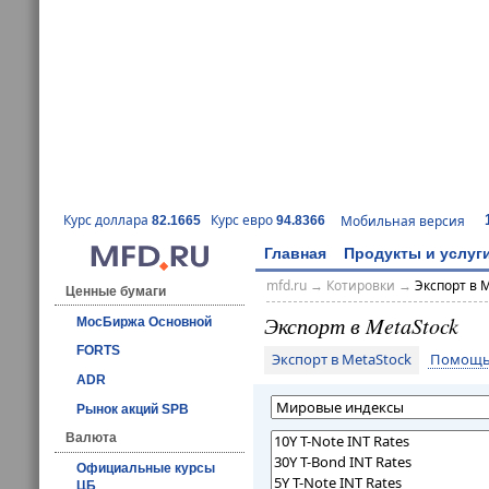
Курс доллара
Курс евро
Мобильная версия
82.1665
94.8366
Главная
Продукты и услуг
mfd.ru
→
Котировки
→
Экспорт в 
Ценные бумаги
Экспорт в MetaStock
МосБиржа Основной
FORTS
Экспорт в MetaStock
Помощь 
ADR
Рынок акций SPB
Валюта
Официальные курсы
ЦБ