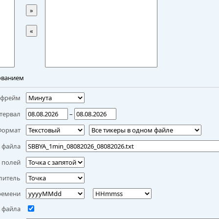
»
«
ованием
мфрейм
тервал
–
Формат
 файла
 полей
литель
ремени
 файла