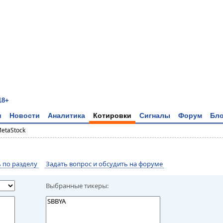
18+
и
Новости
Аналитика
Котировки
Сигналы
Форум
Бло
MetaStock
по разделу
Задать вопрос и обсудить на форуме
Выбранные тикеры: