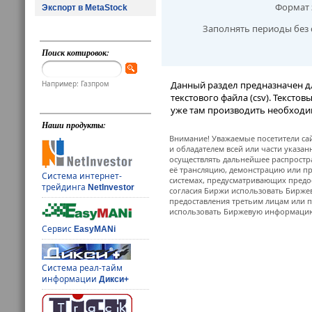
Формат 
Экспорт в MetaStock
Заполнять периоды без 
Поиск котировок:
Например: Газпром
Данный раздел предназначен д
текстового файла (csv). Тексто
уже там производить необходи
Наши продукты:
Внимание! Уважаемые посетители сай
и обладателем всей или части указа
осуществлять дальнейшее распростр
её трансляцию, демонстрацию или пр
Система интернет-
системах, предусматривающих предо
трейдинга
NetInvestor
согласия Биржи использовать Бирж
предоставления третьим лицам или п
использовать Биржевую информацию в
Сервис
EasyMANi
Система реал-тайм
информации
Дикси+