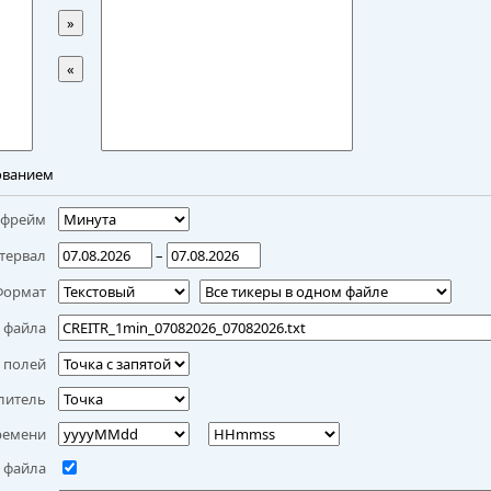
»
«
ованием
мфрейм
тервал
–
Формат
 файла
 полей
литель
ремени
 файла