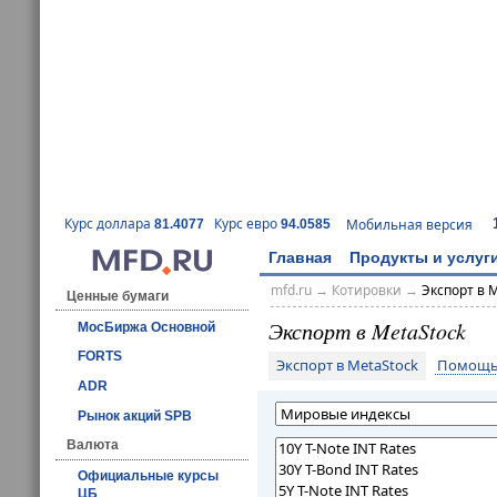
Курс доллара
Курс евро
Мобильная версия
81.4077
94.0585
Главная
Продукты и услуг
mfd.ru
→
Котировки
→
Экспорт в 
Ценные бумаги
Экспорт в MetaStock
МосБиржа Основной
FORTS
Экспорт в MetaStock
Помощь 
ADR
Рынок акций SPB
Валюта
Официальные курсы
ЦБ