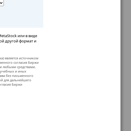
etaStock или в виде
бой другой формат и
жа) является источником
ьменного согласия Биржи
и любыми средствами,
, учебных и иных
ава без письменного
й для дальнейшего
огласия Биржи