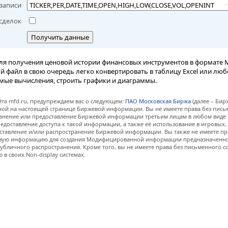
записи
сделок
Получить данные
ля получения ценовой истории финансовых инструментов в формате M
вый файл в свою очередь легко конвертировать в таблицу Excel или лю
мые вычисления, строить графики и диаграммы.
та mfd.ru, предупреждаем вас о следующем:
ПАО Московская Биржа
(далее – Бир
нной на настоящей странице Биржевой информации. Вы не имеете права без пис
анение или предоставление Биржевой информации третьим лицам в любом виде 
едоставление доступа к такой информации, а также её использование в игровых
ставление и/или распространение Биржевой информации. Вы также не имеете пр
евую информацию для создания Модифицированной информации предназначенно
убличного распространения. Кроме того, вы не имеете права без письменного с
 своих Non-display системах.