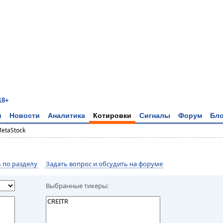
18+
и
Новости
Аналитика
Котировки
Сигналы
Форум
Бло
MetaStock
по разделу
Задать вопрос и обсудить на форуме
Выбранные тикеры: