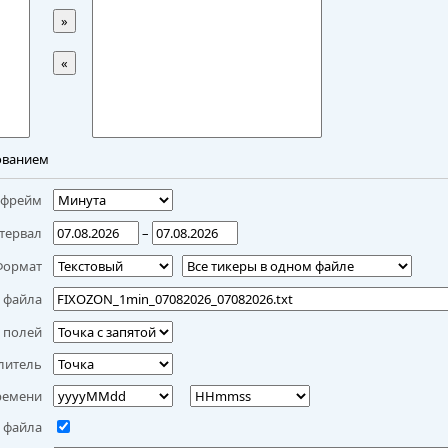
»
«
ованием
мфрейм
тервал
–
Формат
 файла
 полей
литель
ремени
 файла