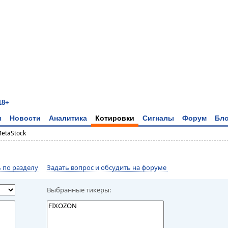
18+
и
Новости
Аналитика
Котировки
Сигналы
Форум
Бло
MetaStock
по разделу
Задать вопрос и обсудить на форуме
Выбранные тикеры: