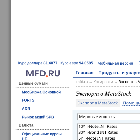
Курс доллара
Курс евро
Мобильная версия
81.4077
94.0585
Главная
Продукты и услуг
mfd.ru
→
Котировки
→
Экспорт в 
Ценные бумаги
Экспорт в MetaStock
МосБиржа Основной
FORTS
Экспорт в MetaStock
Помощь 
ADR
Рынок акций SPB
Валюта
Официальные курсы
ЦБ