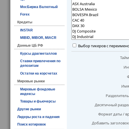
МосБиржа Валютный
Forex
Кредиты
INSTAR
MIBID, MIBOR, MIACR
Выбор тикеров с переимен
Данные ЦБ РФ
Курсы драгметаллов
Тай
Ставки привлечения по
депозитам
Ин
Остатки на корсчетах
Мировые рынки
Имя
Мировые фондовые
индексы
Разделитель
Товары и фьючерсы
Десятичный разде
Другие рынки
Формат даты / в
Лидеры роста и падения
Добавить заголовок
Поиск котировок