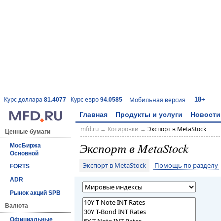
18+
Курс доллара
Курс евро
Мобильная версия
81.4077
94.0585
Главная
Продукты и услуги
Новости
mfd.ru
→
Котировки
→
Экспорт в MetaStock
Ценные бумаги
Экспорт в MetaStock
МосБиржа
Основной
Экспорт в MetaStock
Помощь по разделу
FORTS
ADR
Рынок акций SPB
Валюта
Официальные