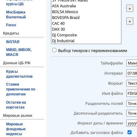
курсы ЦБ
»
МосБиржа
Валютный
«
Forex
Кредиты
INSTAR
Выбор тикеров с переименованием
MIBID, MIBOR,
MIACR
Таймфрейм
Данные ЦБ РФ
Курсы
Интервал
драгметаллов
Формат
Ставки
привлечения по
Имя файла
депозитам
Остатки на
Разделитель полей
корсчетах
Десятичный разделитель
Мировые рынки
Формат даты / времени
Мировые
фондовые
Добавить заголовок файла
индексы