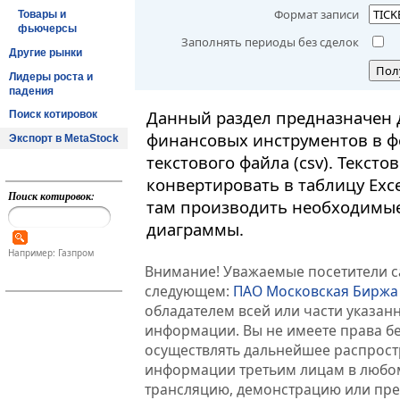
Формат записи
Товары и
фьючерсы
Заполнять периоды без сделок
Другие рынки
Пол
Лидеры роста и
падения
Данный раздел предназначен 
Поиск котировок
финансовых инструментов в ф
Экспорт в MetaStock
текстового файла (csv). Текст
конвертировать в таблицу Exc
Поиск котировок:
там производить необходимые
диаграммы.
Например: Газпром
Внимание! Уважаемые посетители са
следующем:
ПАО Московская Биржа
обладателем всей или части указа
информации. Вы не имеете права б
осуществлять дальнейшее распрос
информации третьим лицам в любом
трансляцию, демонстрацию или пред