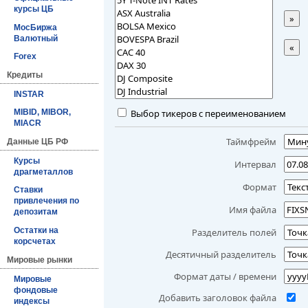
курсы ЦБ
»
МосБиржа
Валютный
«
Forex
Кредиты
INSTAR
Выбор тикеров с переименованием
MIBID, MIBOR,
MIACR
Таймфрейм
Данные ЦБ РФ
Курсы
Интервал
драгметаллов
Формат
Ставки
привлечения по
Имя файла
депозитам
Остатки на
Разделитель полей
корсчетах
Десятичный разделитель
Мировые рынки
Формат даты / времени
Мировые
фондовые
Добавить заголовок файла
индексы