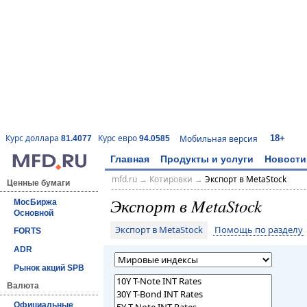
18+
Курс доллара
Курс евро
Мобильная версия
81.4077
94.0585
Главная
Продукты и услуги
Новости
mfd.ru
→
Котировки
→
Экспорт в MetaStock
Ценные бумаги
Экспорт в MetaStock
МосБиржа
Основной
Экспорт в MetaStock
Помощь по разделу
FORTS
ADR
Рынок акций SPB
Валюта
Официальные