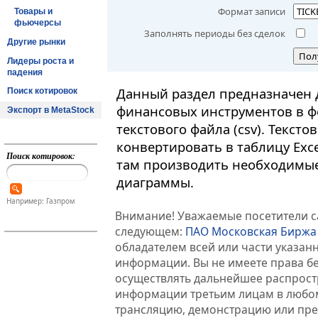
Формат записи
Товары и
фьючерсы
Заполнять периоды без сделок
Другие рынки
Пол
Лидеры роста и
падения
Данный раздел предназначен 
Поиск котировок
финансовых инструментов в ф
Экспорт в MetaStock
текстового файла (csv). Текст
конвертировать в таблицу Exc
Поиск котировок:
там производить необходимые
диаграммы.
Например: Газпром
Внимание! Уважаемые посетители са
следующем:
ПАО Московская Биржа
обладателем всей или части указа
информации. Вы не имеете права б
осуществлять дальнейшее распрос
информации третьим лицам в любом
трансляцию, демонстрацию или пред