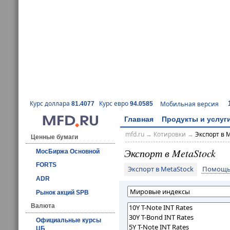
Курс доллара
Курс евро
Мобильная версия
81.4077
94.0585
Главная
Продукты и услуг
mfd.ru
→
Котировки
→
Экспорт в 
Ценные бумаги
Экспорт в MetaStock
МосБиржа Основной
FORTS
Экспорт в MetaStock
Помощь 
ADR
Рынок акций SPB
Валюта
Официальные курсы
ЦБ