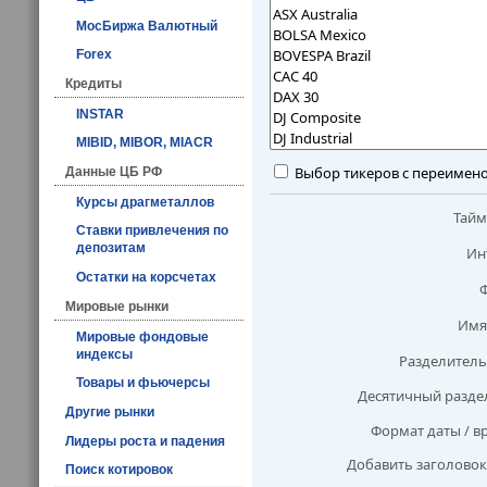
МосБиржа Валютный
Forex
Кредиты
INSTAR
MIBID, MIBOR, MIACR
Выбор тикеров с переимен
Данные ЦБ РФ
Курсы драгметаллов
Тай
Ставки привлечения по
депозитам
Ин
Остатки на корсчетах
Мировые рынки
Имя
Мировые фондовые
индексы
Разделитель
Товары и фьючерсы
Десятичный разде
Другие рынки
Формат даты / в
Лидеры роста и падения
Добавить заголовок
Поиск котировок