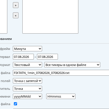
»
«
ованием
мфрейм
тервал
–
Формат
 файла
 полей
литель
ремени
 файла