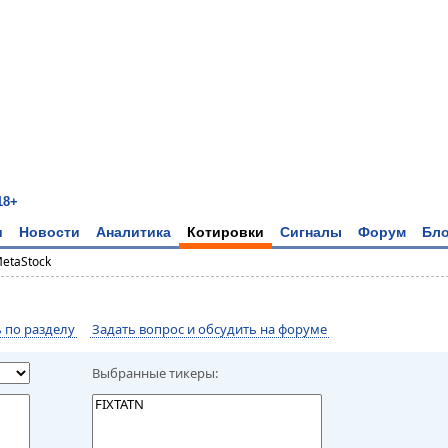
18+
и
Новости
Аналитика
Котировки
Сигналы
Форум
Бло
MetaStock
по разделу
Задать вопрос и обсудить на форуме
Выбранные тикеры: