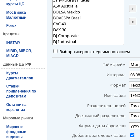
курсы ЦБ
»
МосБиржа
Валютный
«
Forex
Кредиты
INSTAR
Выбор тикеров с переименованием
MIBID, MIBOR,
MIACR
Таймфрейм
Данные ЦБ РФ
Курсы
Интервал
драгметаллов
Формат
Ставки
привлечения по
Имя файла
депозитам
Остатки на
Разделитель полей
корсчетах
Десятичный разделитель
Мировые рынки
Формат даты / времени
Мировые
фондовые
Добавить заголовок файла
индексы