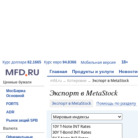
18+
Курс доллара
Курс евро
Мобильная версия
82.1665
94.8366
Главная
Продукты и услуги
Новости
mfd.ru
→
Котировки
→
Экспорт в MetaStock
Ценные бумаги
Экспорт в MetaStock
МосБиржа
Основной
Экспорт в MetaStock
Помощь по разделу
FORTS
ADR
Рынок акций SPB
Валюта
Официальные