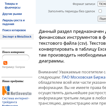
Формат записи
Товары и
фьючерсы
Заполнять периоды без сделок
Другие рынки
Пол
Лидеры роста и
падения
Данный раздел предназначен 
Поиск котировок
финансовых инструментов в ф
Экспорт в MetaStock
текстового файла (csv). Текст
конвертировать в таблицу Exc
Поиск котировок:
там производить необходимые
диаграммы.
Например: Газпром
Внимание! Уважаемые посетители са
следующем:
ПАО Московская Биржа
Наши продукты:
обладателем всей или части указа
информации. Вы не имеете права б
осуществлять дальнейшее распрос
информации третьим лицам в любом
Система интернет-
трейдинга
трансляцию, демонстрацию или пред
NetInvestor