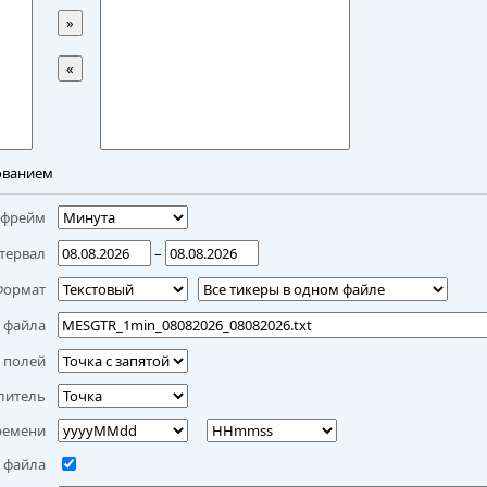
»
«
ованием
мфрейм
тервал
–
Формат
 файла
 полей
литель
ремени
 файла