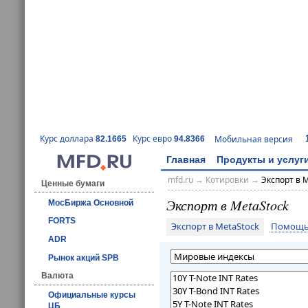
Курс доллара
Курс евро
Мобильная версия
82.1665
94.8366
Главная
Продукты и услуг
mfd.ru
→
Котировки
→
Экспорт в 
Ценные бумаги
Экспорт в MetaStock
МосБиржа Основной
FORTS
Экспорт в MetaStock
Помощь 
ADR
Рынок акций SPB
Валюта
Официальные курсы
ЦБ