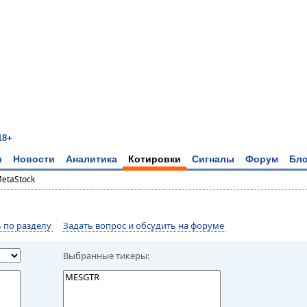
18+
и
Новости
Аналитика
Котировки
Сигналы
Форум
Бло
MetaStock
по разделу
Задать вопрос и обсудить на форуме
Выбранные тикеры: