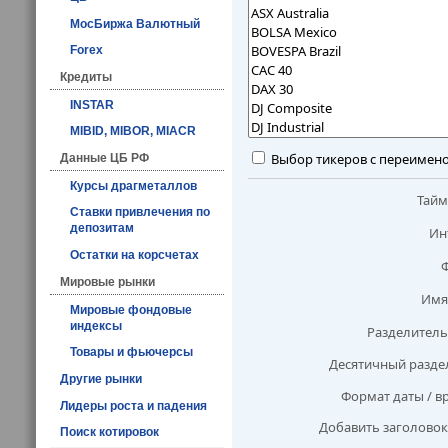
МосБиржа Валютный
Forex
Кредиты
INSTAR
MIBID, MIBOR, MIACR
Выбор тикеров с переимен
Данные ЦБ РФ
Курсы драгметаллов
Тай
Ставки привлечения по
депозитам
Ин
Остатки на корсчетах
Мировые рынки
Имя
Мировые фондовые
индексы
Разделитель
Товары и фьючерсы
Десятичный разде
Другие рынки
Формат даты / в
Лидеры роста и падения
Добавить заголовок
Поиск котировок