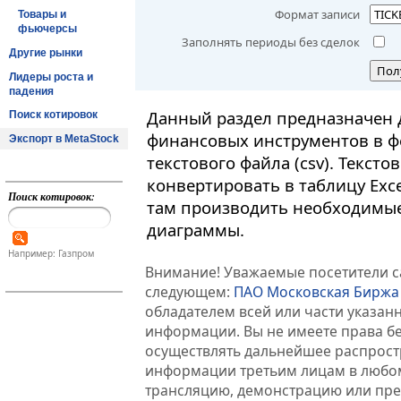
Формат записи
Товары и
фьючерсы
Заполнять периоды без сделок
Другие рынки
Пол
Лидеры роста и
падения
Данный раздел предназначен 
Поиск котировок
финансовых инструментов в ф
Экспорт в MetaStock
текстового файла (csv). Текст
конвертировать в таблицу Exc
Поиск котировок:
там производить необходимые
диаграммы.
Например: Газпром
Внимание! Уважаемые посетители са
следующем:
ПАО Московская Биржа
обладателем всей или части указа
информации. Вы не имеете права б
осуществлять дальнейшее распрос
информации третьим лицам в любом
трансляцию, демонстрацию или пред