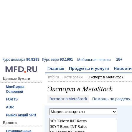
18+
Курс доллара
Курс евро
Мобильная версия
80.9293
93.1901
Главная
Продукты и услуги
Новости
mfd.ru
→
Котировки
→
Экспорт в MetaStock
Ценные бумаги
Экспорт в MetaStock
МосБиржа
Основной
Экспорт в MetaStock
Помощь по разделу
FORTS
ADR
Рынок акций SPB
Валюта
Официальные