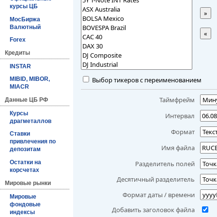
курсы ЦБ
»
МосБиржа
Валютный
«
Forex
Кредиты
INSTAR
Выбор тикеров с переименованием
MIBID, MIBOR,
MIACR
Таймфрейм
Данные ЦБ РФ
Курсы
Интервал
драгметаллов
Формат
Ставки
привлечения по
Имя файла
депозитам
Остатки на
Разделитель полей
корсчетах
Десятичный разделитель
Мировые рынки
Формат даты / времени
Мировые
фондовые
Добавить заголовок файла
индексы