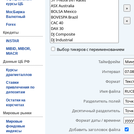
курсы ЦБ
»
МосБиржа
Валютный
«
Forex
Кредиты
INSTAR
Выбор тикеров с переименованием
MIBID, MIBOR,
MIACR
Таймфрейм
Данные ЦБ РФ
Курсы
Интервал
драгметаллов
Формат
Ставки
привлечения по
Имя файла
депозитам
Остатки на
Разделитель полей
корсчетах
Десятичный разделитель
Мировые рынки
Формат даты / времени
Мировые
фондовые
Добавить заголовок файла
индексы