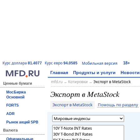
18+
Курс доллара
Курс евро
Мобильная версия
81.4077
94.0585
Главная
Продукты и услуги
Новости
mfd.ru
→
Котировки
→
Экспорт в MetaStock
Ценные бумаги
Экспорт в MetaStock
МосБиржа
Основной
Экспорт в MetaStock
Помощь по разделу
FORTS
ADR
Рынок акций SPB
Валюта
Официальные