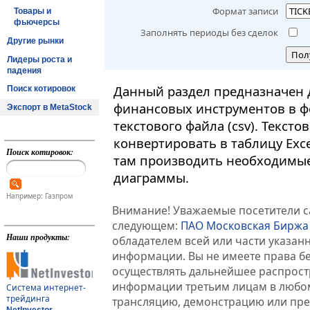
Формат записи
Товары и
фьючерсы
Заполнять периоды без сделок
Другие рынки
Пол
Лидеры роста и
падения
Данный раздел предназначен 
Поиск котировок
финансовых инструментов в ф
Экспорт в MetaStock
текстового файла (csv). Текст
конвертировать в таблицу Exc
Поиск котировок:
там производить необходимые
диаграммы.
Например: Газпром
Внимание! Уважаемые посетители са
следующем:
ПАО Московская Биржа
Наши продукты:
обладателем всей или части указа
информации. Вы не имеете права б
осуществлять дальнейшее распрос
информации третьим лицам в любом
Система интернет-
трейдинга
трансляцию, демонстрацию или пред
NetInvestor