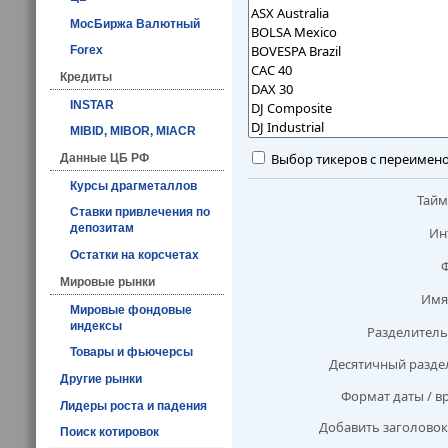
МосБиржа Валютный
Forex
Кредиты
INSTAR
MIBID, MIBOR, MIACR
Выбор тикеров с переимен
Данные ЦБ РФ
Курсы драгметаллов
Тай
Ставки привлечения по
депозитам
Ин
Остатки на корсчетах
Мировые рынки
Имя
Мировые фондовые
индексы
Разделитель
Товары и фьючерсы
Десятичный разде
Другие рынки
Формат даты / в
Лидеры роста и падения
Добавить заголовок
Поиск котировок