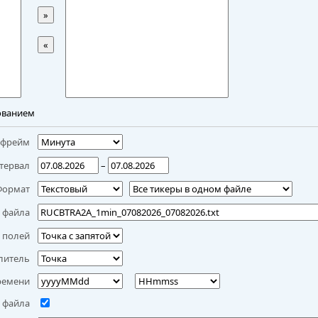
»
«
ованием
мфрейм
тервал
–
Формат
 файла
 полей
литель
ремени
 файла