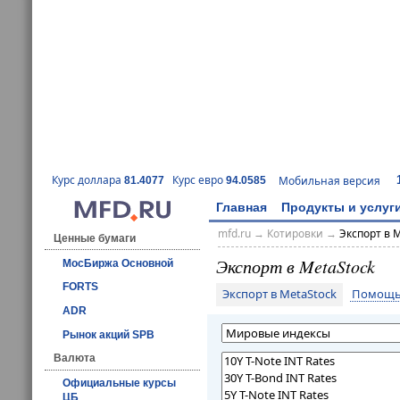
Курс доллара
Курс евро
Мобильная версия
81.4077
94.0585
Главная
Продукты и услуг
mfd.ru
→
Котировки
→
Экспорт в 
Ценные бумаги
Экспорт в MetaStock
МосБиржа Основной
FORTS
Экспорт в MetaStock
Помощь 
ADR
Рынок акций SPB
Валюта
Официальные курсы
ЦБ