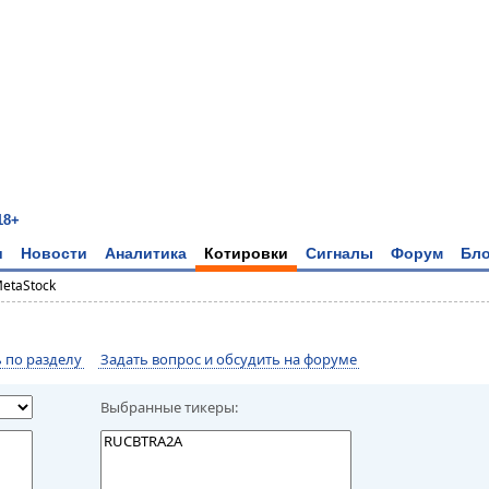
18+
и
Новости
Аналитика
Котировки
Сигналы
Форум
Бло
MetaStock
по разделу
Задать вопрос и обсудить на форуме
Выбранные тикеры: