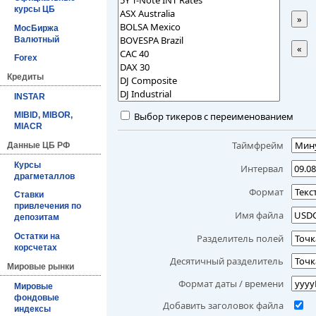
курсы ЦБ
»
МосБиржа
Валютный
«
Forex
Кредиты
INSTAR
Выбор тикеров с переименованием
MIBID, MIBOR,
MIACR
Таймфрейм
Данные ЦБ РФ
Курсы
Интервал
драгметаллов
Формат
Ставки
привлечения по
Имя файла
депозитам
Остатки на
Разделитель полей
корсчетах
Десятичный разделитель
Мировые рынки
Формат даты / времени
Мировые
фондовые
Добавить заголовок файла
индексы