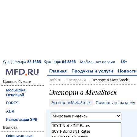
18+
Курс доллара
Курс евро
Мобильная версия
82.1665
94.8366
Главная
Продукты и услуги
Новости
mfd.ru
→
Котировки
→
Экспорт в MetaStock
Ценные бумаги
Экспорт в MetaStock
МосБиржа
Основной
Экспорт в MetaStock
Помощь по разделу
FORTS
ADR
Рынок акций SPB
Валюта
Официальные