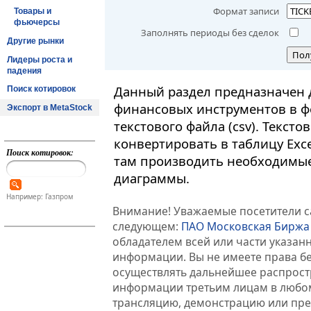
Формат записи
Товары и
фьючерсы
Заполнять периоды без сделок
Другие рынки
Пол
Лидеры роста и
падения
Данный раздел предназначен 
Поиск котировок
финансовых инструментов в ф
Экспорт в MetaStock
текстового файла (csv). Текст
конвертировать в таблицу Exc
Поиск котировок:
там производить необходимые
диаграммы.
Например: Газпром
Внимание! Уважаемые посетители са
следующем:
ПАО Московская Биржа
обладателем всей или части указа
информации. Вы не имеете права б
осуществлять дальнейшее распрос
информации третьим лицам в любом
трансляцию, демонстрацию или пред