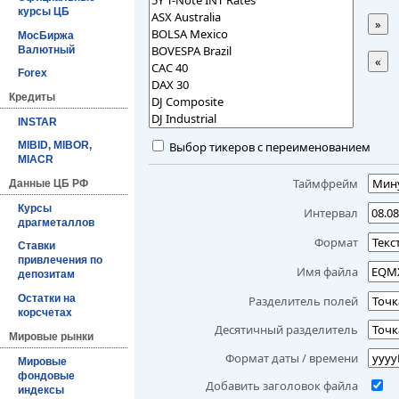
курсы ЦБ
»
МосБиржа
Валютный
«
Forex
Кредиты
INSTAR
Выбор тикеров с переименованием
MIBID, MIBOR,
MIACR
Таймфрейм
Данные ЦБ РФ
Курсы
Интервал
драгметаллов
Формат
Ставки
привлечения по
Имя файла
депозитам
Остатки на
Разделитель полей
корсчетах
Десятичный разделитель
Мировые рынки
Формат даты / времени
Мировые
фондовые
Добавить заголовок файла
индексы