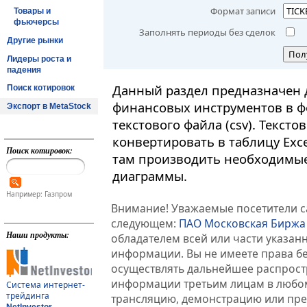
Формат записи
Товары и
фьючерсы
Заполнять периоды без сделок
Другие рынки
Пол
Лидеры роста и
падения
Данный раздел предназначен 
Поиск котировок
финансовых инструментов в ф
Экспорт в MetaStock
текстового файла (csv). Текст
конвертировать в таблицу Exc
Поиск котировок:
там производить необходимые
диаграммы.
Например: Газпром
Внимание! Уважаемые посетители са
следующем:
ПАО Московская Биржа
Наши продукты:
обладателем всей или части указа
информации. Вы не имеете права б
осуществлять дальнейшее распрос
информации третьим лицам в любом
Система интернет-
трейдинга
трансляцию, демонстрацию или пред
NetInvestor