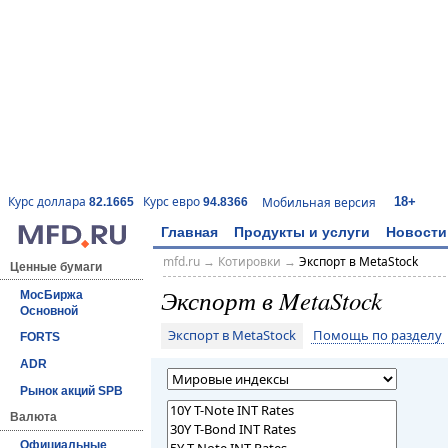
18+
Курс доллара
Курс евро
Мобильная версия
82.1665
94.8366
Главная
Продукты и услуги
Новости
mfd.ru
→
Котировки
→
Экспорт в MetaStock
Ценные бумаги
Экспорт в MetaStock
МосБиржа
Основной
Экспорт в MetaStock
Помощь по разделу
FORTS
ADR
Рынок акций SPB
Валюта
Официальные