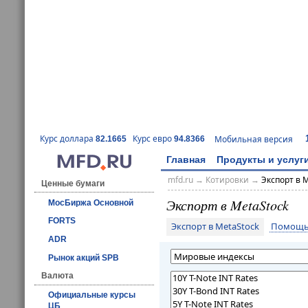
Курс доллара
Курс евро
Мобильная версия
82.1665
94.8366
Главная
Продукты и услуг
mfd.ru
→
Котировки
→
Экспорт в 
Ценные бумаги
Экспорт в MetaStock
МосБиржа Основной
FORTS
Экспорт в MetaStock
Помощь 
ADR
Рынок акций SPB
Валюта
Официальные курсы
ЦБ