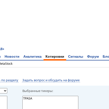
18+
и
Новости
Аналитика
Котировки
Сигналы
Форум
Бло
MetaStock
по разделу
Задать вопрос и обсудить на форуме
Выбранные тикеры: