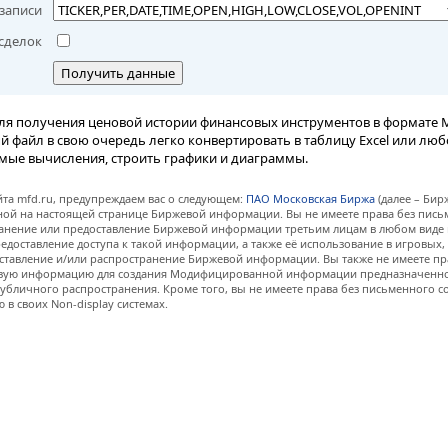
записи
сделок
Получить данные
ля получения ценовой истории финансовых инструментов в формате M
вый файл в свою очередь легко конвертировать в таблицу Excel или лю
мые вычисления, строить графики и диаграммы.
та mfd.ru, предупреждаем вас о следующем:
ПАО Московская Биржа
(далее – Бир
нной на настоящей странице Биржевой информации. Вы не имеете права без пис
анение или предоставление Биржевой информации третьим лицам в любом виде 
едоставление доступа к такой информации, а также её использование в игровых
ставление и/или распространение Биржевой информации. Вы также не имеете пр
евую информацию для создания Модифицированной информации предназначенно
убличного распространения. Кроме того, вы не имеете права без письменного с
 своих Non-display системах.