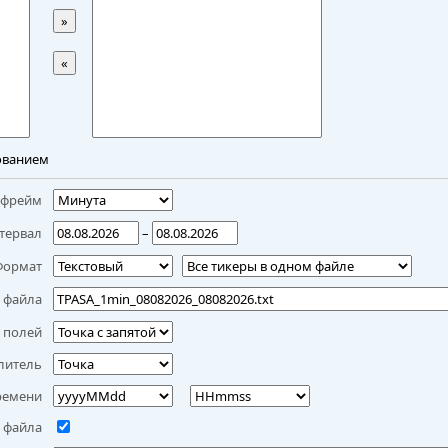
»
«
ованием
мфрейм
тервал
–
Формат
 файла
 полей
литель
ремени
 файла