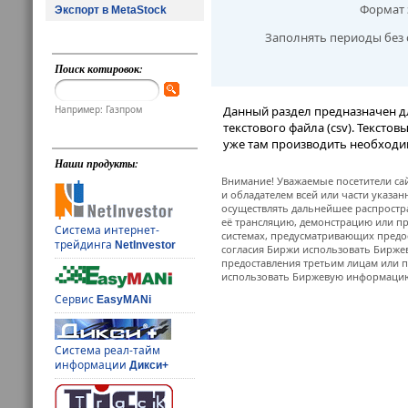
Формат 
Экспорт в MetaStock
Заполнять периоды без 
Поиск котировок:
Например: Газпром
Данный раздел предназначен д
текстового файла (csv). Тексто
уже там производить необходи
Наши продукты:
Внимание! Уважаемые посетители сай
и обладателем всей или части указа
осуществлять дальнейшее распростр
её трансляцию, демонстрацию или пр
Система интернет-
системах, предусматривающих предо
трейдинга
NetInvestor
согласия Биржи использовать Бирж
предоставления третьим лицам или п
использовать Биржевую информацию в
Сервис
EasyMANi
Система реал-тайм
информации
Дикси+