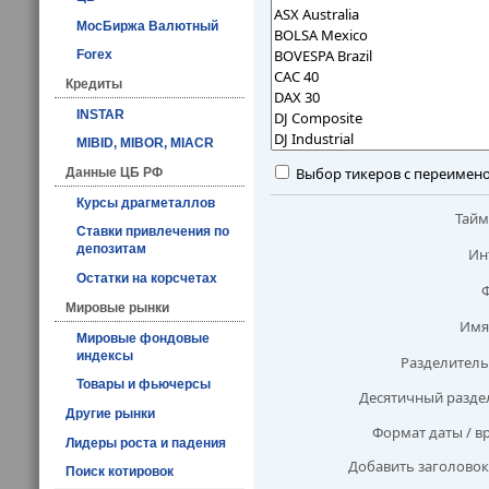
МосБиржа Валютный
Forex
Кредиты
INSTAR
MIBID, MIBOR, MIACR
Выбор тикеров с переимен
Данные ЦБ РФ
Курсы драгметаллов
Тай
Ставки привлечения по
депозитам
Ин
Остатки на корсчетах
Мировые рынки
Имя
Мировые фондовые
индексы
Разделитель
Товары и фьючерсы
Десятичный разде
Другие рынки
Формат даты / в
Лидеры роста и падения
Добавить заголовок
Поиск котировок