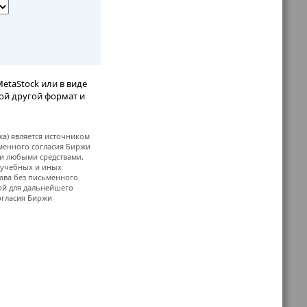
etaStock или в виде
бой другой формат и
жа) является источником
ьменного согласия Биржи
и любыми средствами,
, учебных и иных
ава без письменного
й для дальнейшего
огласия Биржи