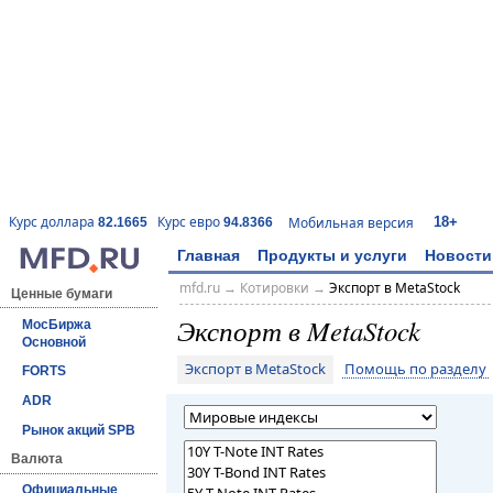
18+
Курс доллара
Курс евро
Мобильная версия
82.1665
94.8366
Главная
Продукты и услуги
Новости
mfd.ru
→
Котировки
→
Экспорт в MetaStock
Ценные бумаги
Экспорт в MetaStock
МосБиржа
Основной
Экспорт в MetaStock
Помощь по разделу
FORTS
ADR
Рынок акций SPB
Валюта
Официальные