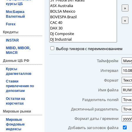
курсы ЦБ
»
МосБиржа
Валютный
«
Forex
Кредиты
INSTAR
Выбор тикеров с переименованием
MIBID, MIBOR,
MIACR
Таймфрейм
Данные ЦБ РФ
Курсы
Интервал
драгметаллов
Формат
Ставки
привлечения по
Имя файла
депозитам
Остатки на
Разделитель полей
корсчетах
Десятичный разделитель
Мировые рынки
Формат даты / времени
Мировые
фондовые
Добавить заголовок файла
индексы