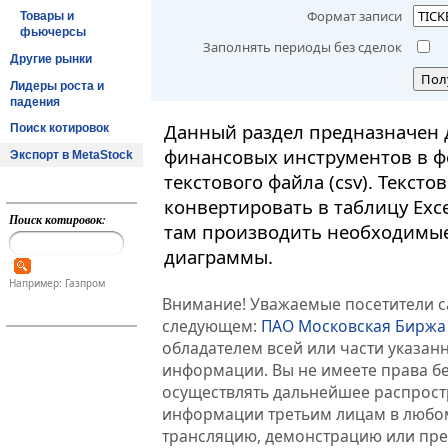
Формат записи
Товары и
фьючерсы
Заполнять периоды без сделок
Другие рынки
Пол
Лидеры роста и
падения
Данный раздел предназначен 
Поиск котировок
финансовых инструментов в ф
Экспорт в MetaStock
текстового файла (csv). Текст
конвертировать в таблицу Exc
Поиск котировок:
там производить необходимые
диаграммы.
Например: Газпром
Внимание! Уважаемые посетители са
следующем:
ПАО Московская Биржа
обладателем всей или части указа
информации. Вы не имеете права б
осуществлять дальнейшее распрос
информации третьим лицам в любом
трансляцию, демонстрацию или пред